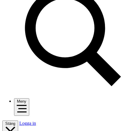
Meny
Logga in
Stäng