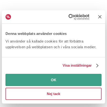
Denna webbplats använder cookies
Vi använder så kallade cookies för att förbättra
Varning för bluff med Försäkringskassan
upplevelsen på webbplatsen och i våra sociala medier.
2026-02-23
Falsk e-post
Ett e-mejl från Försäkringskassan om
en återbetalning eller ett krav på inbetalning är en bluff.
Visa inställningar
OK
Nej tack