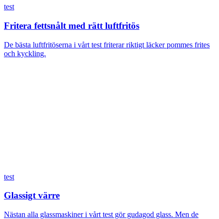
test
Fritera fettsnålt med rätt luftfritös
De bästa luftfritöserna i vårt test friterar riktigt läcker pommes frites
och kyckling.
test
Glassigt värre
Nästan alla glassmaskiner i vårt test gör gudagod glass. Men de