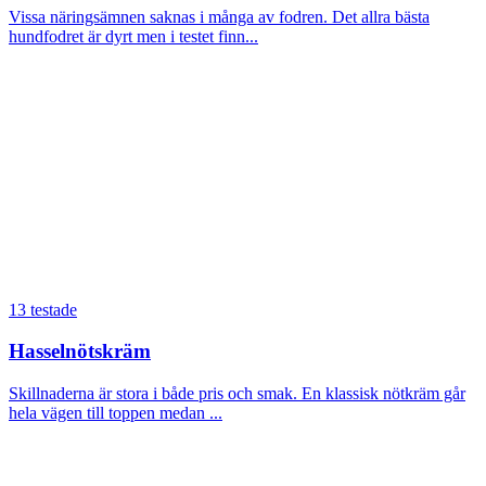
Vissa näringsämnen saknas i många av fodren. Det allra bästa
hundfodret är dyrt men i testet finn...
13 testade
Hasselnötskräm
Skillnaderna är stora i både pris och smak. En klassisk nötkräm går
hela vägen till toppen medan ...