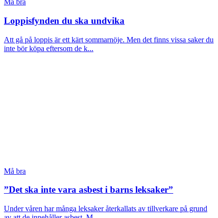
Må bra
Loppisfynden du ska undvika
Att gå på loppis är ett kärt sommarnöje. Men det finns vissa saker du
inte bör köpa eftersom de k...
Må bra
”Det ska inte vara asbest i barns leksaker”
Under våren har många leksaker återkallats av tillverkare på grund
av att de innehåller asbest. M...