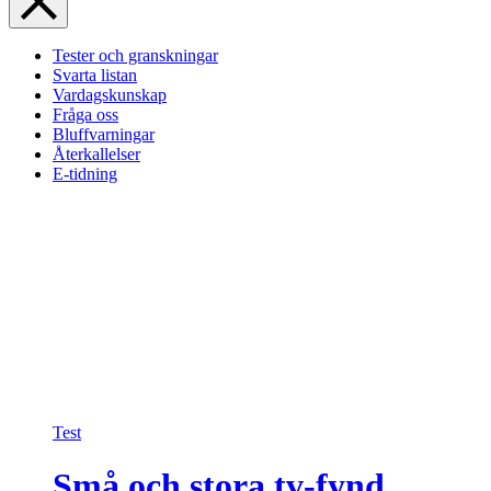
Tester och granskningar
Svarta listan
Vardagskunskap
Fråga oss
Bluffvarningar
Återkallelser
E-tidning
Test
Små och stora tv-fynd