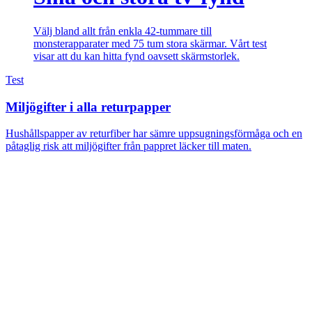
Välj bland allt från enkla 42-tummare till
monsterapparater med 75 tum stora skärmar. Vårt test
visar att du kan hitta fynd oavsett skärmstorlek.
Test
Miljögifter i alla returpapper
Hushållspapper av returfiber har sämre uppsugningsförmåga och en
påtaglig risk att miljögifter från pappret läcker till maten.