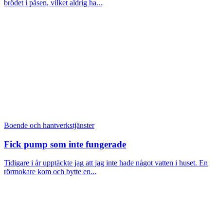
brödet i påsen, vilket aldrig ha...
Boende och hantverkstjänster
Fick pump som inte fungerade
Tidigare i år upptäckte jag att jag inte hade något vatten i huset. En
rörmokare kom och bytte en...