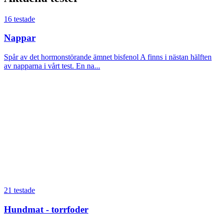
16 testade
Nappar
Spår av det hormonstörande ämnet bisfenol A finns i nästan hälften
av napparna i vårt test. En na...
21 testade
Hundmat - torrfoder