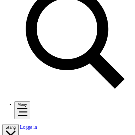
Meny
Logga in
Stäng