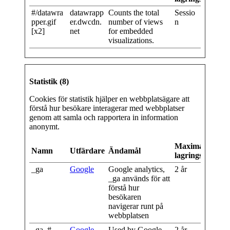
#/datawra
datawrapp
Counts the total
Sessio
pper.gif
er.dwcdn.
number of views
n
[x2]
net
for embedded
visualizations.
Statistik (8)
Cookies för statistik hjälper en webbplatsägare att
förstå hur besökare interagerar med webbplatser
genom att samla och rapportera in information
anonymt.
Maximal
Namn
Utfärdare
Ändamål
lagringstid
_ga
Google
Google analytics,
2 år
_ga används för att
förstå hur
besökaren
navigerar runt på
webbplatsen
_ga_#
Google
Used by Google
2 år