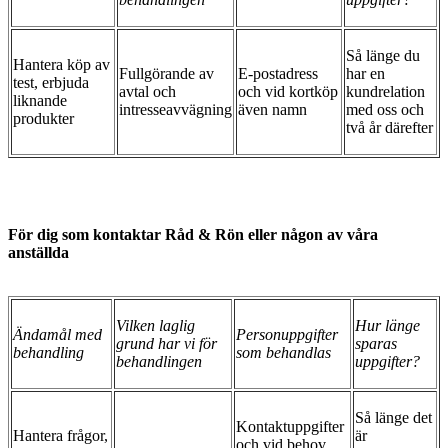
Så länge du
Hantera köp av
Fullgörande av
E-postadress
har en
test, erbjuda
avtal och
och vid kortköp
kundrelation
liknande
intresseavvägning
även namn
med oss och
produkter
två år därefter
För dig som kontaktar Råd & Rön eller någon av våra
anställda
Vilken laglig
Hur länge
Ändamål med
Personuppgifter
grund har vi för
sparas
behandling
som behandlas
behandlingen
uppgifter?
Så länge det
Kontaktuppgifter
Hantera frågor,
är
och vid behov