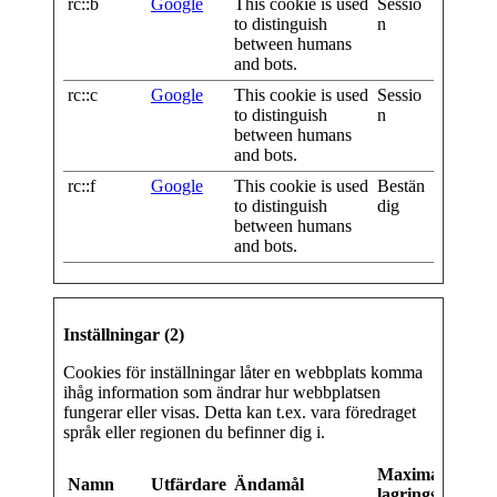
rc::b
Google
This cookie is used
Sessio
to distinguish
n
between humans
and bots.
rc::c
Google
This cookie is used
Sessio
to distinguish
n
between humans
and bots.
rc::f
Google
This cookie is used
Bestän
to distinguish
dig
between humans
and bots.
Inställningar (2)
Cookies för inställningar låter en webbplats komma
ihåg information som ändrar hur webbplatsen
fungerar eller visas. Detta kan t.ex. vara föredraget
språk eller regionen du befinner dig i.
Maximal
Namn
Utfärdare
Ändamål
lagringstid