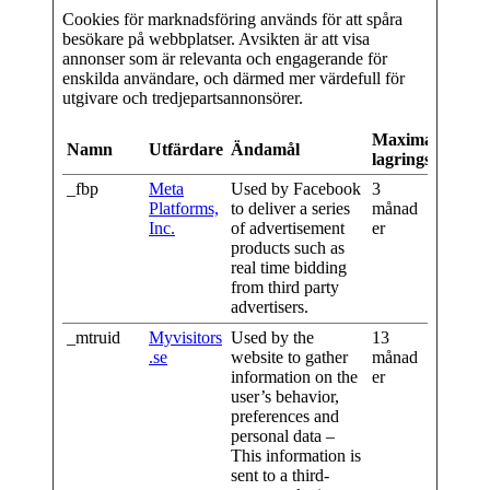
Cookies för marknadsföring används för att spåra
besökare på webbplatser. Avsikten är att visa
annonser som är relevanta och engagerande för
enskilda användare, och därmed mer värdefull för
utgivare och tredjepartsannonsörer.
Maximal
Namn
Utfärdare
Ändamål
lagringstid
_fbp
Meta
Used by Facebook
3
Platforms,
to deliver a series
månad
Inc.
of advertisement
er
products such as
real time bidding
from third party
advertisers.
_mtruid
Myvisitors
Used by the
13
.se
website to gather
månad
information on the
er
user’s behavior,
preferences and
personal data –
This information is
sent to a third-