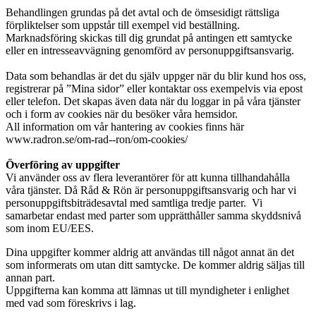
Behandlingen grundas på det avtal och de ömsesidigt rättsliga
förpliktelser som uppstår till exempel vid beställning.
Marknadsföring skickas till dig grundat på antingen ett samtycke
eller en intresseavvägning genomförd av personuppgiftsansvarig.
Data som behandlas är det du själv uppger när du blir kund hos oss,
registrerar på ”Mina sidor” eller kontaktar oss exempelvis via epost
eller telefon. Det skapas även data när du loggar in på våra tjänster
och i form av cookies när du besöker våra hemsidor.
All information om vår hantering av cookies finns här
www.radron.se/om-rad--ron/om-cookies/
Överföring av uppgifter
Vi använder oss av flera leverantörer för att kunna tillhandahålla
våra tjänster. Då Råd & Rön är personuppgiftsansvarig och har vi
personuppgiftsbiträdesavtal med samtliga tredje parter. Vi
samarbetar endast med parter som upprätthåller samma skyddsnivå
som inom EU/EES.
Dina uppgifter kommer aldrig att användas till något annat än det
som informerats om utan ditt samtycke. De kommer aldrig säljas till
annan part.
Uppgifterna kan komma att lämnas ut till myndigheter i enlighet
med vad som föreskrivs i lag.