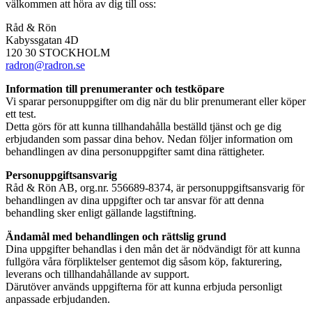
välkommen att höra av dig till oss:
Råd & Rön
Kabyssgatan 4D
120 30 STOCKHOLM
radron@radron.se
Information till prenumeranter och testköpare
Vi sparar personuppgifter om dig när du blir prenumerant eller köper
ett test.
Detta görs för att kunna tillhandahålla beställd tjänst och ge dig
erbjudanden som passar dina behov. Nedan följer information om
behandlingen av dina personuppgifter samt dina rättigheter.
Personuppgiftsansvarig
Råd & Rön AB, org.nr. 556689-8374, är personuppgiftsansvarig för
behandlingen av dina uppgifter och tar ansvar för att denna
behandling sker enligt gällande lagstiftning.
Ändamål med behandlingen och rättslig grund
Dina uppgifter behandlas i den mån det är nödvändigt för att kunna
fullgöra våra förpliktelser gentemot dig såsom köp, fakturering,
leverans och tillhandahållande av support.
Därutöver används uppgifterna för att kunna erbjuda personligt
anpassade erbjudanden.