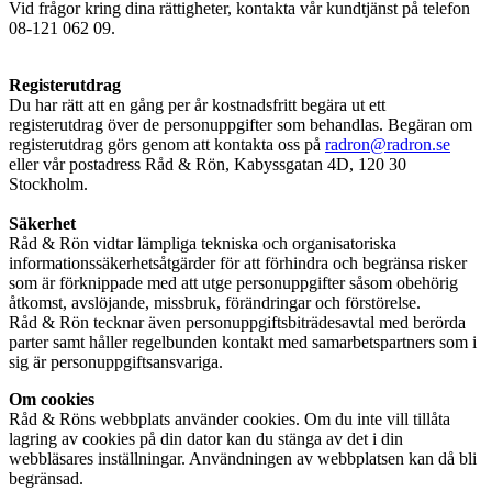
Vid frågor kring dina rättigheter, kontakta vår kundtjänst på telefon
08-121 062 09.
Registerutdrag
Du har rätt att en gång per år kostnadsfritt begära ut ett
registerutdrag över de personuppgifter som behandlas. Begäran om
registerutdrag görs genom att kontakta oss på
radron@radron.se
eller vår postadress Råd & Rön, Kabyssgatan 4D, 120 30
Stockholm.
Säkerhet
Råd & Rön vidtar lämpliga tekniska och organisatoriska
informationssäkerhetsåtgärder för att förhindra och begränsa risker
som är förknippade med att utge personuppgifter såsom obehörig
åtkomst, avslöjande, missbruk, förändringar och förstörelse.
Råd & Rön tecknar även personuppgiftsbiträdesavtal med berörda
parter samt håller regelbunden kontakt med samarbetspartners som i
sig är personuppgiftsansvariga.
Om cookies
Råd & Röns webbplats använder cookies. Om du inte vill tillåta
lagring av cookies på din dator kan du stänga av det i din
webbläsares inställningar. Användningen av webbplatsen kan då bli
begränsad.