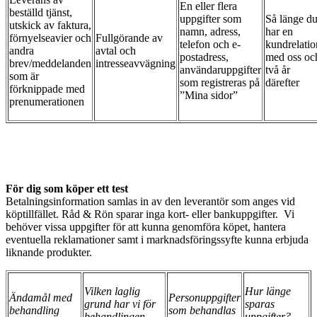
En eller flera
beställd tjänst,
uppgifter som
Så länge d
utskick av faktura,
namn, adress,
har en
förnyelseavier och
Fullgörande av
telefon och e-
kundrelatio
andra
avtal och
postadress,
med oss oc
brev/meddelanden
intresseavvägning
användaruppgifter
två år
som är
som registreras på
därefter
förknippade med
”Mina sidor”
prenumerationen
För dig som köper ett test
Betalningsinformation samlas in av den leverantör som anges vid
köptillfället. Råd & Rön sparar inga kort- eller bankuppgifter. Vi
behöver vissa uppgifter för att kunna genomföra köpet, hantera
eventuella reklamationer samt i marknadsföringssyfte kunna erbjuda
liknande produkter.
Vilken laglig
Hur länge
Ändamål med
Personuppgifter
grund har vi för
sparas
behandling
som behandlas
behandlingen
uppgifter?