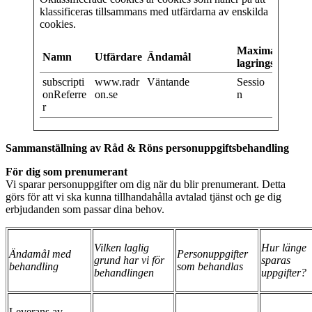
klassificeras tillsammans med utfärdarna av enskilda
cookies.
Maximal
Namn
Utfärdare
Ändamål
lagringstid
subscripti
www.radr
Väntande
Sessio
onReferre
on.se
n
r
Sammanställning av Råd & Röns personuppgiftsbehandling
För dig som prenumerant
Vi sparar personuppgifter om dig när du blir prenumerant. Detta
görs för att vi ska kunna tillhandahålla avtalad tjänst och ge dig
erbjudanden som passar dina behov.
Vilken laglig
Hur länge
Ändamål med
Personuppgifter
grund har vi för
sparas
behandling
som behandlas
behandlingen
uppgifter?
Leverans av