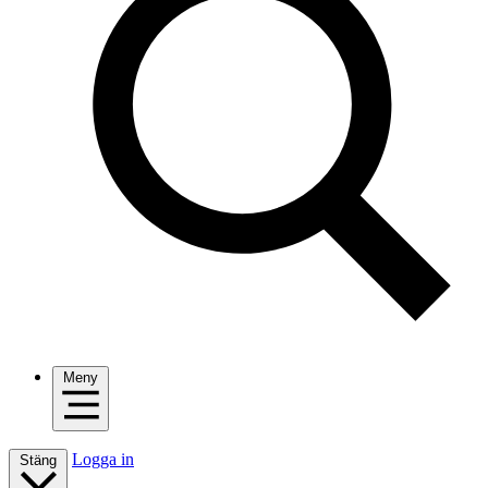
Meny
Logga in
Stäng