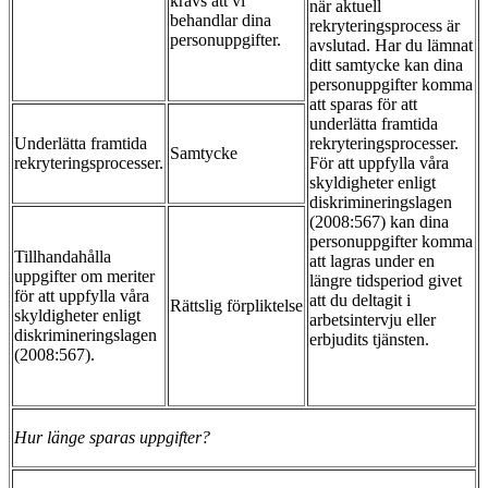
krävs att vi
när aktuell
behandlar dina
rekryteringsprocess är
personuppgifter.
avslutad. Har du lämnat
ditt samtycke kan dina
personuppgifter komma
att sparas för att
underlätta framtida
Underlätta framtida
rekryteringsprocesser.
Samtycke
rekryteringsprocesser.
För att uppfylla våra
skyldigheter enligt
diskrimineringslagen
(2008:567) kan dina
personuppgifter komma
Tillhandahålla
att lagras under en
uppgifter om meriter
längre tidsperiod givet
för att uppfylla våra
att du deltagit i
Rättslig förpliktelse
skyldigheter enligt
arbetsintervju eller
diskrimineringslagen
erbjudits tjänsten.
(2008:567).
Hur länge sparas uppgifter?