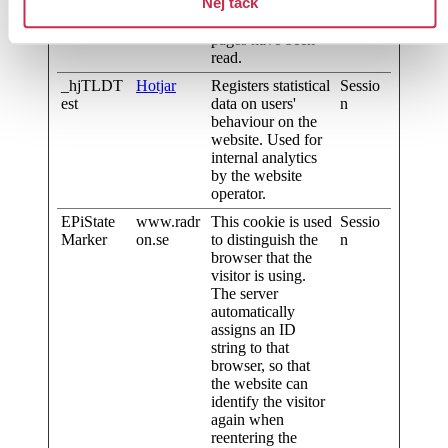
Nej tack
spent on the
website and what
pages have been
read.
_hjTLDT
Hotjar
Registers statistical
Sessio
est
data on users'
n
behaviour on the
website. Used for
internal analytics
by the website
operator.
EPiState
www.radr
This cookie is used
Sessio
Marker
on.se
to distinguish the
n
browser that the
visitor is using.
The server
automatically
assigns an ID
string to that
browser, so that
the website can
identify the visitor
again when
reentering the