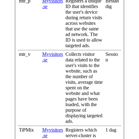
mtr_p
Myvisitors
Registers a unique
Bestän
.se
ID that identifies
dig
the user's device
during return visits
across websites
that use the same
ad network. The
ID is used to allow
targeted ads.
mtr_v
Myvisitors
Collects visitor
Sessio
.se
data related to the
n
user's visits to the
website, such as
the number of
visits, average time
spent on the
website and what
pages have been
loaded, with the
purpose of
displaying targeted
ads.
TiPMix
Myvisitors
Registers which
1 dag
.se
server-cluster is