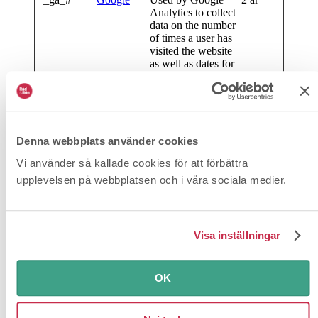
Analytics to collect
data on the number
of times a user has
visited the website
as well as dates for
the first and most
recent visit.
_hjSessio
Hotjar
Collects statistics
1 dag
n_#
on the visitor's
visits to the
Denna webbplats använder cookies
website, such as
the number of
Vi använder så kallade cookies för att förbättra
visits, average time
upplevelsen på webbplatsen och i våra sociala medier.
spent on the
website and what
pages have been
read.
Visa inställningar
_hjSessio
Hotjar
Collects statistics
1 år
nUser_#
on the visitor's
visits to the
OK
website, such as
the number of
visits, average time