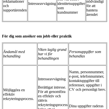
reklamationer
nödvändigt
Intresseavvägning
identitetsuppgifter
och
för att
som
supportärenden
hantera
kundnummer
ärendet
För dig som ansöker om jobb eller praktik
Viken laglig grund
Ändamål med
Personuppgifter som
har vi för
behandling
behandlas
behandlingen
Namn, personnummer,
e-post, telefonnummer,
Intresseavvägning
kontaktuppgifter till
referenser, uppgifter i
Berättigat intresse.
CV och personligt brev.
Möjliggöra en
För att genomföra
effektiv
en effektiv och
rekryteringsprocess.
rättvis
rekryteringsprocess
Dina uppgifter raderas