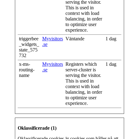
serving the visitor.
This is used in
context with load
balancing, in order
to optimize user
experience.
triggerbee
Myvisitors
Väntande
1 dag
_widgets_
.se
state_575
732
x-ms-
Myvisitors
Registers which
1 dag
routing-
.se
server-cluster is
name
serving the visitor.
This is used in
context with load
balancing, in order
to optimize user
experience.
Oklassificerade (1)
Oklassificerade cookies är cookies som håller på att