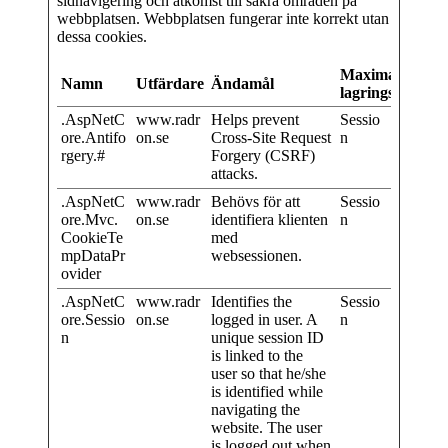
sidnavigering och åtkomst till säkra områden på
webbplatsen. Webbplatsen fungerar inte korrekt utan
dessa cookies.
Maximal
Namn
Utfärdare
Ändamål
lagringstid
.AspNetC
www.radr
Helps prevent
Sessio
ore.Antifo
on.se
Cross-Site Request
n
rgery.#
Forgery (CSRF)
attacks.
.AspNetC
www.radr
Behövs för att
Sessio
ore.Mvc.
on.se
identifiera klienten
n
CookieTe
med
mpDataPr
websessionen.
ovider
.AspNetC
www.radr
Identifies the
Sessio
ore.Sessio
on.se
logged in user. A
n
n
unique session ID
is linked to the
user so that he/she
is identified while
navigating the
website. The user
is logged out when