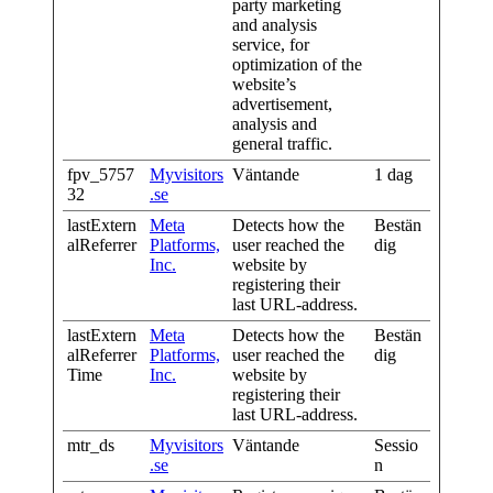
party marketing
and analysis
service, for
optimization of the
website’s
advertisement,
analysis and
general traffic.
fpv_5757
Myvisitors
Väntande
1 dag
32
.se
lastExtern
Meta
Detects how the
Bestän
alReferrer
Platforms,
user reached the
dig
Inc.
website by
registering their
last URL-address.
lastExtern
Meta
Detects how the
Bestän
alReferrer
Platforms,
user reached the
dig
Time
Inc.
website by
registering their
last URL-address.
mtr_ds
Myvisitors
Väntande
Sessio
.se
n