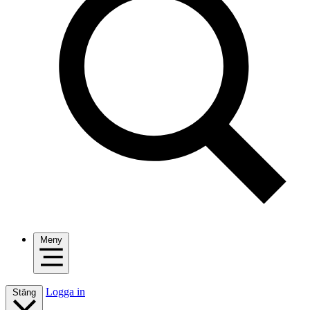
Meny
Logga in
Stäng