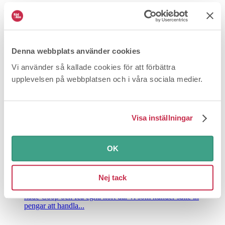
Du kan avsluta när du vill.
Redan prenumerant?
Logga in
för att läsa vidare.
Fler frågor och svar
Denna webbplats använder cookies
Vi använder så kallade cookies för att förbättra
upplevelsen på webbplatsen och i våra sociala medier.
Visa inställningar
OK
Varför har inte Ica betalat ut pengarna?
Nej tack
2026-06-24
Betalning och avgifter
För ett antal år sedan
hade Coop och Ica egna kort där vi som kunder satte in
pengar att handla...