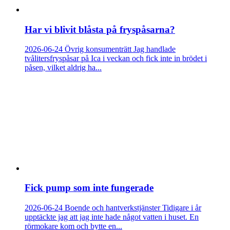
Har vi blivit blåsta på fryspåsarna?
2026-06-24
Övrig konsumenträtt
Jag handlade
tvålitersfryspåsar på Ica i veckan och fick inte in brödet i
påsen, vilket aldrig ha...
Fick pump som inte fungerade
2026-06-24
Boende och hantverkstjänster
Tidigare i år
upptäckte jag att jag inte hade något vatten i huset. En
rörmokare kom och bytte en...