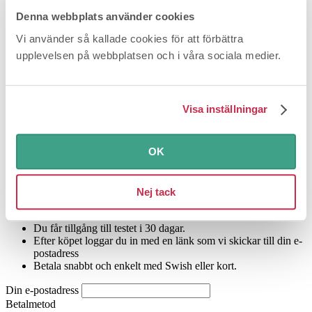
Denna webbplats använder cookies
Tester och granskningar
Vi använder så kallade cookies för att förbättra
Svarta listan
upplevelsen på webbplatsen och i våra sociala medier.
Vardagskunskap
Fråga oss
Bluffvarningar
Återkallelser
Visa inställningar
E-tidning
Test: Bodylotion
OK
Köp testet
"Bodylotion"
för 59
kr
Nej tack
Du får tillgång till testet i 30 dagar.
Efter köpet loggar du in med en länk som vi skickar till din e-
postadress
Betala snabbt och enkelt med Swish eller kort.
Din e-postadress
Betalmetod