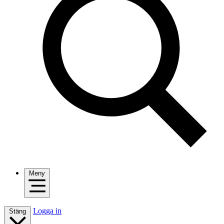
Meny
Logga in
Stäng