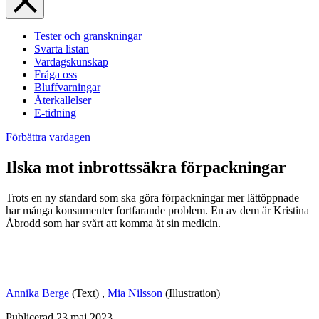
Tester och granskningar
Svarta listan
Vardagskunskap
Fråga oss
Bluffvarningar
Återkallelser
E-tidning
Förbättra vardagen
Ilska mot inbrottssäkra förpackningar
Trots en ny standard som ska göra förpackningar mer lättöppnade
har många konsumenter fortfarande problem. En av dem är Kristina
Åbrodd som har svårt att komma åt sin medicin.
Annika Berge
(Text)
,
Mia Nilsson
(Illustration)
Publicerad
23 maj 2023