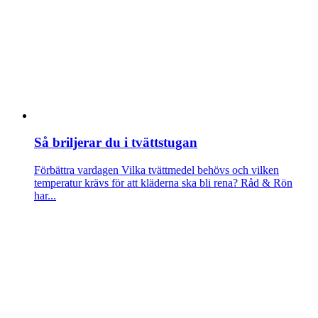
Så briljerar du i tvättstugan
Förbättra vardagen
Vilka tvättmedel behövs och vilken
temperatur krävs för att kläderna ska bli rena? Råd & Rön
har...