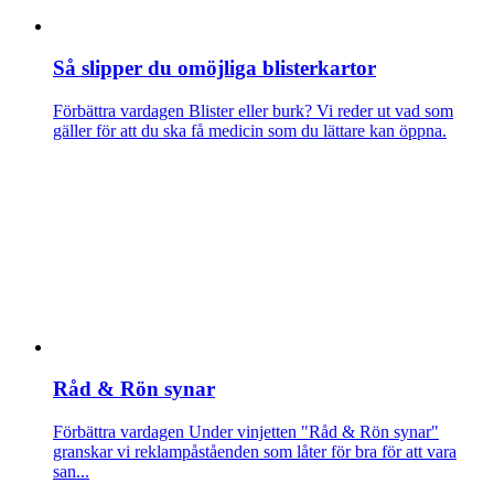
Så slipper du omöjliga blisterkartor
Förbättra vardagen
Blister eller burk? Vi reder ut vad som
gäller för att du ska få medicin som du lättare kan öppna.
Råd & Rön synar
Förbättra vardagen
Under vinjetten "Råd & Rön synar"
granskar vi reklampåståenden som låter för bra för att vara
san...