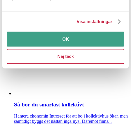
Här är bästa råden när du köper kyl och frys
Visa inställningar
Förbättra vardagen
Kylskåp och frys är en tung investering
som är värd att fundera extra över innan du slår till. Rå...
OK
Nej tack
Så bor du smartast kollektivt
Hantera ekonomin
Intresset för att bo i kollektivhus ökar, men
samtidigt byggs det nästan inga nya. Däremot finns...