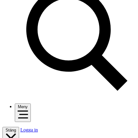
Meny
Logga in
Stäng