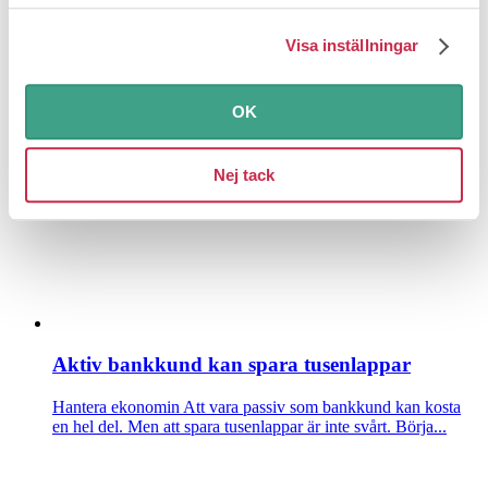
Visa inställningar
Billigare än du tror att laga dina vitvaror
Hantera ekonomin
En diskmaskin som inte startar eller en spis
med en platta som bara går på max – att laga är väl...
OK
Nej tack
Aktiv bankkund kan spara tusenlappar
Hantera ekonomin
Att vara passiv som bankkund kan kosta
en hel del. Men att spara tusenlappar är inte svårt. Börja...