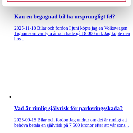
Kan en begagnad bil ha ursprungligt fel?
2025-11-18
Bilar och fordon
I juni köpte jag en Volkswagen
Tiguan som var fyra år och hade gått 8 000 mil. Jag köpte den
hos ...
Vad är rimlig självrisk för parkeringsskada?
2025-09-15
Bilar och fordon
Jag undrar om det är rimligt att
behöva betala en självrisk på 7 500 kronor efter att vår sons...