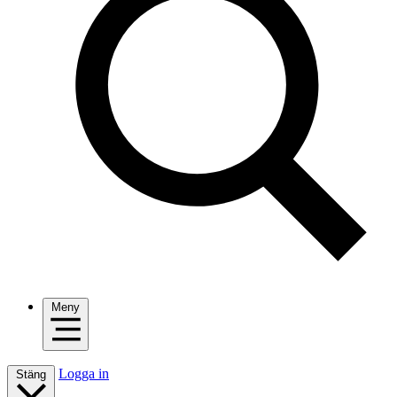
Meny
Logga in
Stäng