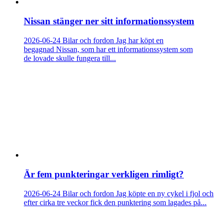
Nissan stänger ner sitt informationssystem
2026-06-24
Bilar och fordon
Jag har köpt en
begagnad Nissan, som har ett informationssystem som
de lovade skulle fungera till...
Är fem punkteringar verkligen rimligt?
2026-06-24
Bilar och fordon
Jag köpte en ny cykel i fjol och
efter cirka tre veckor fick den punktering som lagades på...