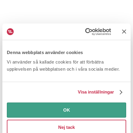
Denna webbplats använder cookies
Hur får jag BMW att åtgärda sätet?
Vi använder så kallade cookies för att förbättra
upplevelsen på webbplatsen och i våra sociala medier.
2026-03-19
Bilar och fordon
Jag köpte en begagnad BMW
och upplevde först förarsätet som helt okej. Men när jag sitter
i det e...
Visa inställningar
OK
Nej tack