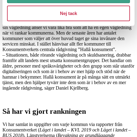
väg­ledning i egen regi. Utöver det köper 99 sin ­
konsumentvägledning av andra kommuner eller av privata aktörer.
Nej tack
Råd & Rön sköter exemplvis konsumentvägledningen åt delar av
Stockholmsregionen via dotterbolaget Konsumentcentrum. Att köpa
sin vägledning anser vi vara lika bra som att ha en egen vägledning
när vi rankar kommunerna. Men de senaste åren har antalet
kommuner som väljer att över huvud taget ge sina invånare den
servicen ­minskat. I stället hänvisar allt fler kommuner till
Konsument­verkets centrala rådgivning ”Hallå konsument”.
– Situationen, både rörande vägledning och skuldsanering, drabbar
framför allt landets mest utsatta konsumentgrupper. Det handlar om
äldre, personer med språksvårigheter och den grupp som står utanför
digitaliseringen och som är i behov av mer hjälp och stöd när de
hamnar i bekymmer. Hallå konsument är på många sätt en utmärkt
tjänst, men den hjälper tyvärr inte dem som är i behov av en mer
ingående rådgivning, säger Daniel Kjellberg.
Så har vi gjort rankningen
Vi har samlat in uppgifter om varje kommun via rapporter från
Konsumentverket (
Läget i landet – KVL 2019 och Läget i landet –
BUS 2018
), Länstyrelserna (
Bevakning av grundläggande