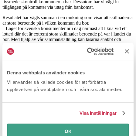
livsmedelskontroll kommunerna har. Dessutom har vi vägt in
tillgången på ­kontanter via uttag från bankomat.
Resultatet har vägts samman i en rankning som visar att skillnaderna
är stora beroende på i vilken kommun du bor.
– Läget för svenska konsumenter är i dag närmast att likna vid ett
lotteri där det är extremt stora skillnader beroende på var i landet du
bor. Med hjälp av vår sammanställning kan läsarna snabbt och
enkelt se hur det står till i den egna kommunen och jämföra med
andra, säger Råd & Röns chefredaktör Daniel Kjellberg.
Bäst service kan du vänta dig om du bor i Härryda. Kommunen får
höga betyg i vår rankning både när det gäller omfattningen av
konsumentvägledningen i kommunen och den korta väntetiden för
Denna webbplats använder cookies
den som behöver hjälp med budget- och skuldrådgivning.
Vi använder så kallade cookies för att förbättra
Sammanlagt får kommunen 84 av 100 i betyg.
upplevelsen på webbplatsen och i våra sociala medier.
I botten av tabellen finns Arjeplog som är en av de 71 kommuner
som helt saknar konsumentvägledning. Det drar ner kommunens
samlade betyg rejält. Arjeplog har hyfsad statistik när det gäller
väntetid för budget- och skuldrådgivning, men låga betyg för
Visa inställningar
livsmedelskontroll och möjlighet till kontantuttag gör ändå att
kommunen bara får ett samlat betyg på 19.
Att ha en konsumentvägledning är frivilligt för kommunerna och
OK
den del i vår rankning som ­väger tyngst. 120 kommuner har i dag