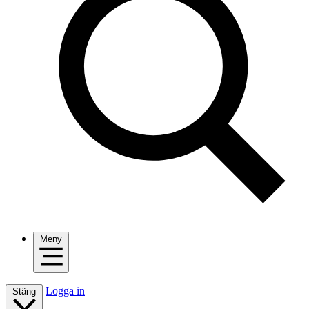
Meny
Logga in
Stäng