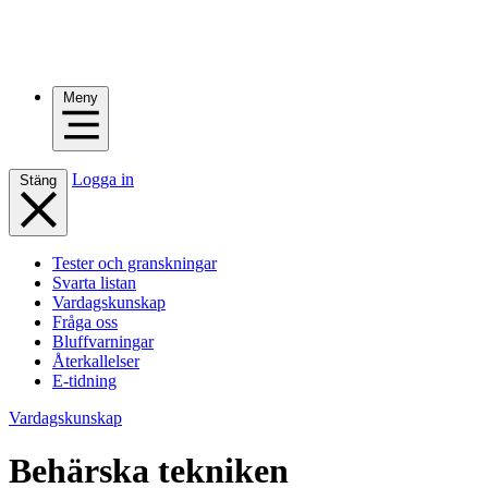
Meny
Logga in
Stäng
Tester och granskningar
Svarta listan
Vardagskunskap
Fråga oss
Bluffvarningar
Återkallelser
E-tidning
Vardagskunskap
Behärska tekniken