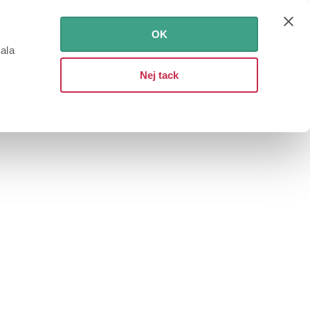
OK
iala
Nej tack