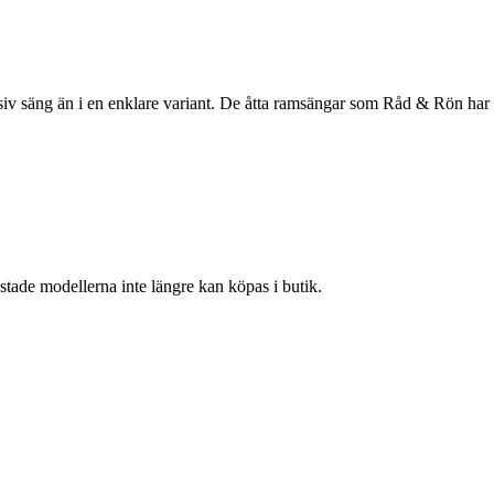
siv säng än i en enklare variant. De åtta ramsängar som Råd & Rön har te
 testade modellerna inte längre kan köpas i butik.