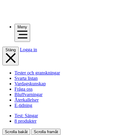
Meny
Logga in
Stäng
Tester och granskningar
Svarta listan
Vardagskunskap
Fråga oss
Bluffvarningar
Återkallelser
E-tidning
Test: Sängar
8 produkter
Scrolla bakåt
Scrolla framåt