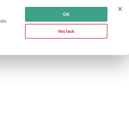
OK
iala
Nej tack