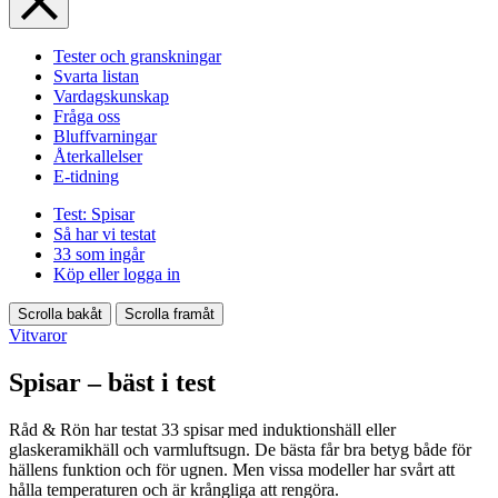
Tester och granskningar
Svarta listan
Vardagskunskap
Fråga oss
Bluffvarningar
Återkallelser
E-tidning
Test: Spisar
Så har vi testat
33 som ingår
Köp eller logga in
Scrolla bakåt
Scrolla framåt
Vitvaror
Spisar – bäst i test
Råd & Rön har testat 33 spisar med induktionshäll eller
glaskeramikhäll och varmluftsugn. De bästa får bra betyg både för
hällens funktion och för ugnen. Men vissa modeller har svårt att
hålla temperaturen och är krångliga att rengöra.