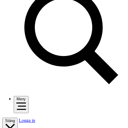
Meny
Logga in
Stäng