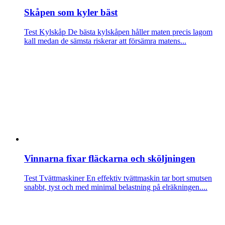
Skåpen som kyler bäst
Test Kylskåp
De bästa kylskåpen håller maten precis lagom
kall medan de sämsta riskerar att försämra matens...
Vinnarna fixar fläckarna och sköljningen
Test Tvättmaskiner
En effektiv tvättmaskin tar bort smutsen
snabbt, tyst och med minimal belastning på elräkningen....