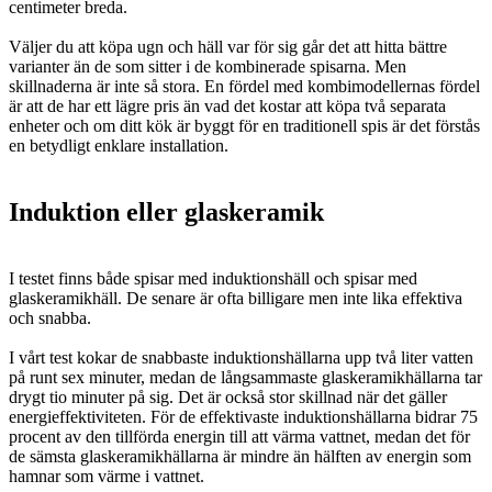
centimeter breda.
Väljer du att köpa ugn och häll var för sig går det att hitta bättre
varianter än de som sitter i de kombinerade spisarna. Men
skillnaderna är inte så stora. En fördel med kombimodellernas fördel
är att de har ett lägre pris än vad det kostar att köpa två separata
enheter och om ditt kök är byggt för en traditionell spis är det förstås
en betydligt enklare installation.
Induktion eller glaskeramik
I testet finns både spisar med induktionshäll och spisar med
glaskeramikhäll. De senare är ofta billigare men inte lika effektiva
och snabba.
I vårt test kokar de snabbaste induktionshällarna upp två liter vatten
på runt sex minuter, medan de långsammaste glaskeramikhällarna tar
drygt tio minuter på sig. Det är också stor skillnad när det gäller
energieffektiviteten. För de effektivaste induktionshällarna bidrar 75
procent av den tillförda energin till att värma vattnet, medan det för
de sämsta glaskeramikhällarna är mindre än hälften av energin som
hamnar som värme i vattnet.