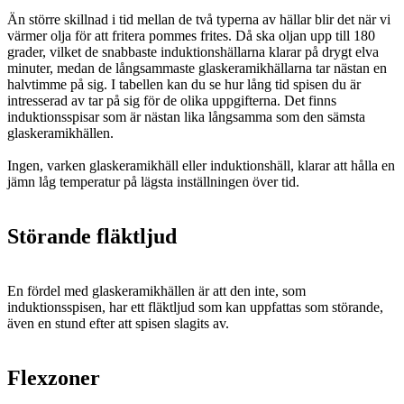
Än större skillnad i tid mellan de två typerna av hällar blir det när vi
värmer olja för att fritera pommes frites. Då ska oljan upp till 180
grader, vilket de snabbaste induktionshällarna klarar på drygt elva
minuter, medan de långsammaste glaskeramikhällarna tar nästan en
halvtimme på sig. I tabellen kan du se hur lång tid spisen du är
intresserad av tar på sig för de olika uppgifterna. Det finns
induktionsspisar som är nästan lika långsamma som den sämsta
glaskeramikhällen.
Ingen, varken glaskeramikhäll eller induktionshäll, klarar att hålla en
jämn låg temperatur på lägsta inställningen över tid.
Störande fläktljud
En fördel med glaskeramikhällen är att den inte, som
induktionsspisen, har ett fläktljud som kan uppfattas som störande,
även en stund efter att spisen slagits av.
Flexzoner