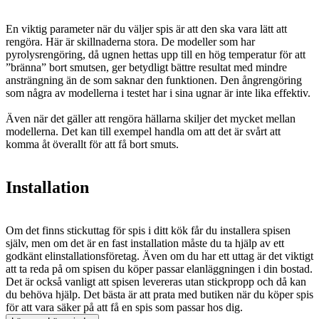
En viktig parameter när du väljer spis är att den ska vara lätt att
rengöra. Här är skillnaderna stora. De modeller som har
pyrolysrengöring, då ugnen hettas upp till en hög temperatur för att
”bränna” bort smutsen, ger betydligt bättre resultat med mindre
ansträngning än de som saknar den funktionen. Den ångrengöring
som några av modellerna i testet har i sina ugnar är inte lika effektiv.
Även när det gäller att rengöra hällarna skiljer det mycket mellan
modellerna. Det kan till exempel handla om att det är svårt att
komma åt överallt för att få bort smuts.
Installation
Om det finns stickuttag för spis i ditt kök får du installera spisen
själv, men om det är en fast installation måste du ta hjälp av ett
godkänt elinstallationsföretag. Även om du har ett uttag är det viktigt
att ta reda på om spisen du köper passar elanläggningen i din bostad.
Det är också vanligt att spisen levereras utan stickpropp och då kan
du behöva hjälp. Det bästa är att prata med butiken när du köper spis
för att vara säker på att få en spis som passar hos dig.