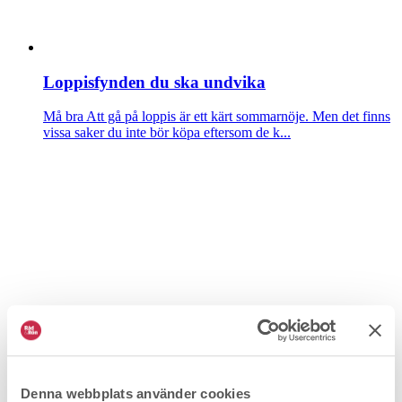
Loppisfynden du ska undvika
Må bra
Att gå på loppis är ett kärt sommarnöje. Men det finns
vissa saker du inte bör köpa eftersom de k...
”Det ska inte vara asbest i barns leksaker”
Må bra
Under våren har många leksaker återkallats av
Denna webbplats använder cookies
tillverkare på grund av att de innehåller asbest. M...