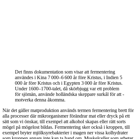
Det finns dokumentation som visar att fermentering
användes i Kina 7 000–6 600 år före Kristus, i Indien 5
000 år före Kristus och i Egypten 3 000 år före Kristus.
Under 1600–1700-talet, då skörbjugg var ett problem
för sjömän, använde holländska skeppare surkål för att ­
motverka denna åkomma.
När det gäller matproduktion används termen fermentering brett för
alla processer där mikr­organismer förändrar mat eller dryck på ett
sätt som vi önskar, till exempel att alkohol skapas eller rätt sorts
mögel på mögelost bildas. Fermentering sker också i kroppen, till
exempel bryter mjölksyrebakterier i magen ner vissa kolhydrater
som kroppen annars inte kan ta hand om. Muskelceller som arbetar