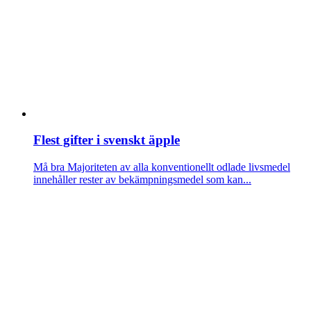
Flest gifter i svenskt äpple
Må bra
Majoriteten av alla konventionellt odlade livsmedel
innehåller rester av bekämpningsmedel som kan...