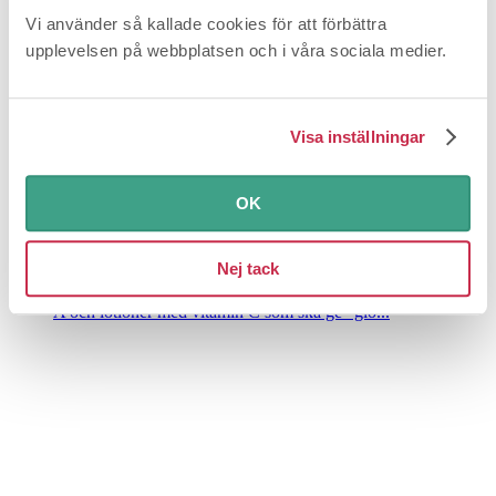
Vi använder så kallade cookies för att förbättra
upplevelsen på webbplatsen och i våra sociala medier.
Visa inställningar
OK
Vitaminer i hudvård – funkar det?
Nej tack
Må bra
I butikernas hyllor finns antirynkkrämer med vitamin
A och lotioner med vitamin C som ska ge ”glo...