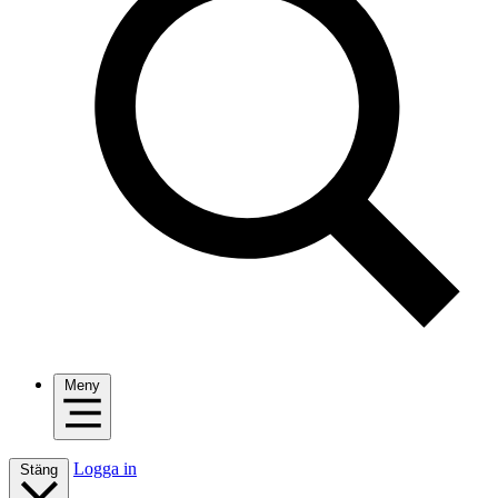
Meny
Logga in
Stäng