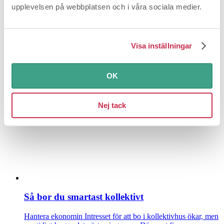
upplevelsen på webbplatsen och i våra sociala medier.
Visa inställningar
Här är bästa råden när du köper kyl och frys
Förbättra vardagen
Kylskåp och frys är en tung investering
OK
som är värd att fundera extra över innan du slår till. Rå...
Nej tack
Så bor du smartast kollektivt
Hantera ekonomin
Intresset för att bo i kollektivhus ökar, men