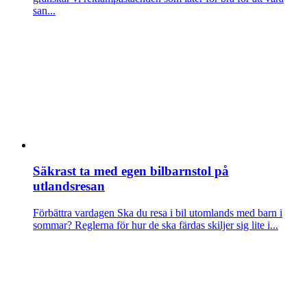
san...
Säkrast ta med egen bilbarnstol på
utlandsresan
Förbättra vardagen
Ska du resa i bil utomlands med barn i
sommar? Reglerna för hur de ska färdas skiljer sig lite i...