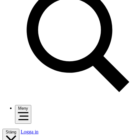
Meny
Logga in
Stäng