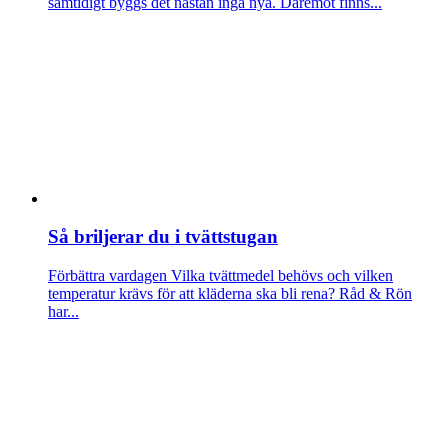
samtidigt byggs det nästan inga nya. Däremot finns...
Så briljerar du i tvättstugan
Förbättra vardagen
Vilka tvättmedel behövs och vilken
temperatur krävs för att kläderna ska bli rena? Råd & Rön
har...