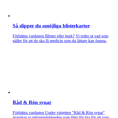
Så slipper du omöjliga blisterkartor
Förbättra vardagen
Blister eller burk? Vi reder ut vad som
gäller för att du ska få medicin som du lättare kan öppna.
Råd & Rön synar
Förbättra vardagen
Under vinjetten "Råd & Rön synar"
granskar vi reklampåståenden som låter för bra för att vara