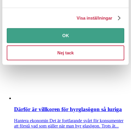
Visa inställningar
Billigare än du tror att laga dina vitvaror
Hantera ekonomin
En diskmaskin som inte startar eller en spis
OK
med en platta som bara går på max – att laga är väl...
Nej tack
Därför är villkoren för hyrglasögon så luriga
Hantera ekonomin
Det är fortfarande svårt för konsumenter
att förstå vad som gäller när man hyr glasögon. Trots åt...