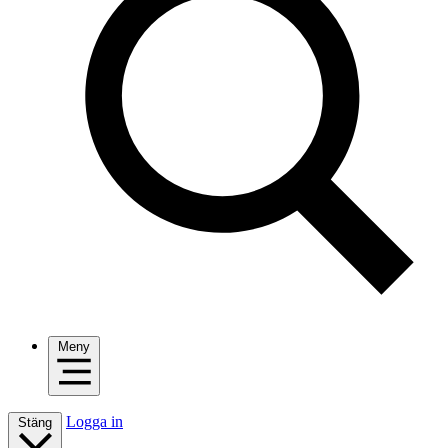
Meny
Logga in
Stäng