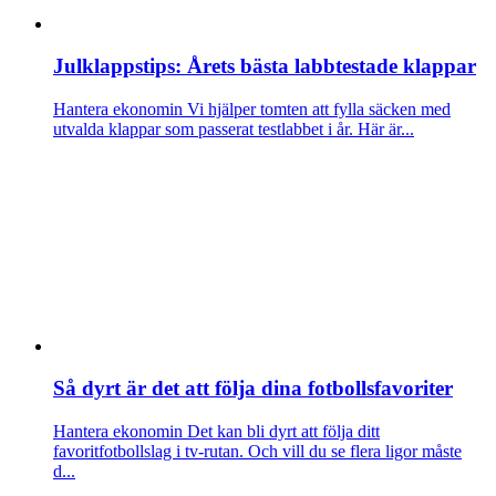
Julklappstips: Årets bästa labbtestade klappar
Hantera ekonomin
Vi hjälper tomten att fylla säcken med
utvalda klappar som passerat testlabbet i år. Här är...
Så dyrt är det att följa dina fotbollsfavoriter
Hantera ekonomin
Det kan bli dyrt att följa ditt
favoritfotbollslag i tv-rutan. Och vill du se flera ligor måste
d...