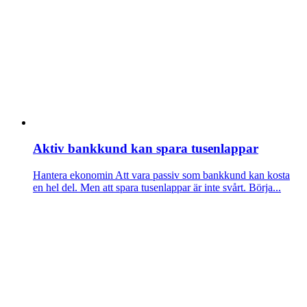
Aktiv bankkund kan spara tusenlappar
Hantera ekonomin
Att vara passiv som bankkund kan kosta
en hel del. Men att spara tusenlappar är inte svårt. Börja...