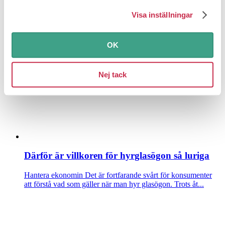
Billigare än du tror att laga dina vitvaror
Visa inställningar
Hantera ekonomin
En diskmaskin som inte startar eller en spis
med en platta som bara går på max – att laga är väl...
OK
Nej tack
Därför är villkoren för hyrglasögon så luriga
Hantera ekonomin
Det är fortfarande svårt för konsumenter
att förstå vad som gäller när man hyr glasögon. Trots åt...