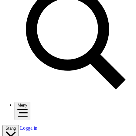
Meny
Logga in
Stäng