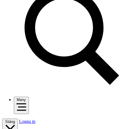
Meny
Logga in
Stäng