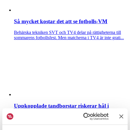
Så mycket kostar det att se fotbolls-VM
Behärska tekniken
SVT och TV4 delar på rättigheterna till
sommarens fotbollsfest. Men matcherna i TV4 är inte grati...
Uppkopplade tandborstar riskerar hål i
integritetsskyddet
Behärska tekniken
De dyraste tandborstarna kommer med
uppkoppling och personlig feedback på din borstupplevelse....