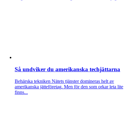
Så undviker du amerikanska techjättarna
Behärska tekniken
Nätets tjänster domineras helt av
amerikanska jätteföretag. Men för den som orkar leta lite
finns...