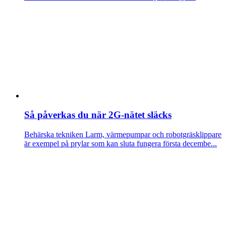
Så påverkas du när 2G-nätet släcks
Behärska tekniken
Larm, värmepumpar och robotgräsklippare
är exempel på prylar som kan sluta fungera första decembe...