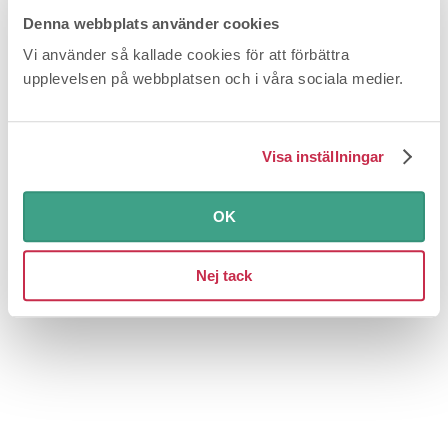
Denna webbplats använder cookies
Vi använder så kallade cookies för att förbättra
upplevelsen på webbplatsen och i våra sociala medier.
Visa inställningar
OK
60 000 mobiler spärras – kan inte ringa
nödsamtal
Nej tack
Behärska tekniken
Det är stor risk att kunden får stå för notan
när PTS dömer ut 60 000 telefoner som inte klarar a...