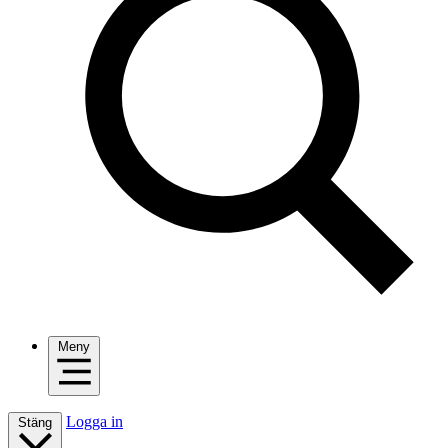
Meny
Logga in
Stäng