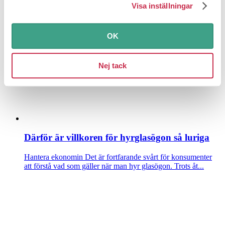
Visa inställningar
Hantera ekonomin
En diskmaskin som inte startar eller en spis
med en platta som bara går på max – att laga är väl...
OK
Nej tack
Därför är villkoren för hyrglasögon så luriga
Hantera ekonomin
Det är fortfarande svårt för konsumenter
att förstå vad som gäller när man hyr glasögon. Trots åt...