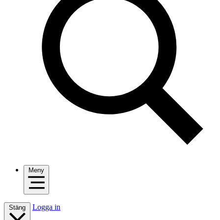
Meny
Logga in
Stäng