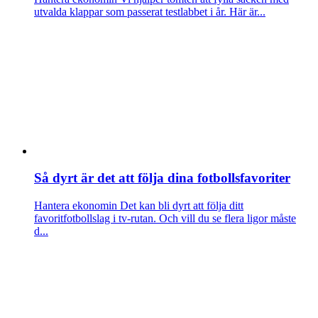
utvalda klappar som passerat testlabbet i år. Här är...
Så dyrt är det att följa dina fotbollsfavoriter
Hantera ekonomin
Det kan bli dyrt att följa ditt
favoritfotbollslag i tv-rutan. Och vill du se flera ligor måste
d...