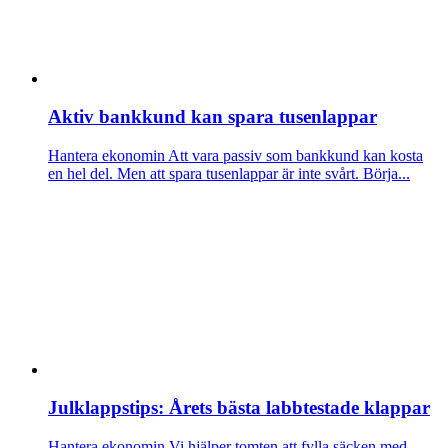
Aktiv bankkund kan spara tusenlappar
Hantera ekonomin
Att vara passiv som bankkund kan kosta
en hel del. Men att spara tusenlappar är inte svårt. Börja...
Julklappstips: Årets bästa labbtestade klappar
Hantera ekonomin
Vi hjälper tomten att fylla säcken med