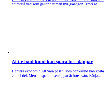
att förstå vad som gäller när man hyr glasögon. Trots åt...
Aktiv bankkund kan spara tusenlappar
Hantera ekonomin
Att vara passiv som bankkund kan kosta
en hel del. Men att spara tusenlappar är inte svårt. Börja...