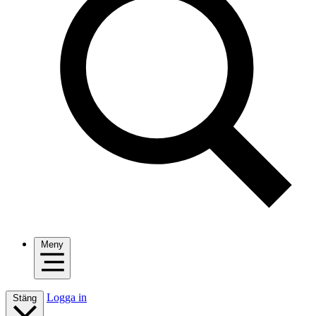
Meny
Logga in
Stäng