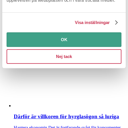
upplevelsen på webbplatsen och i våra sociala medier.
Visa inställningar
Billigare än du tror att laga dina vitvaror
OK
Hantera ekonomin
En diskmaskin som inte startar eller en spis
med en platta som bara går på max – att laga är väl...
Nej tack
Därför är villkoren för hyrglasögon så luriga
Hantera ekonomin
Det är fortfarande svårt för konsumenter