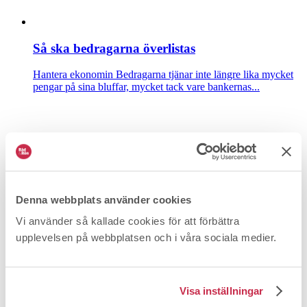
Så ska bedragarna överlistas
Hantera ekonomin
Bedragarna tjänar inte längre lika mycket
pengar på sina bluffar, mycket tack vare bankernas...
Denna webbplats använder cookies
Vi använder så kallade cookies för att förbättra
upplevelsen på webbplatsen och i våra sociala medier.
Billigare än du tror att laga dina vitvaror
Hantera ekonomin
En diskmaskin som inte startar eller en spis
med en platta som bara går på max – att laga är väl...
Visa inställningar