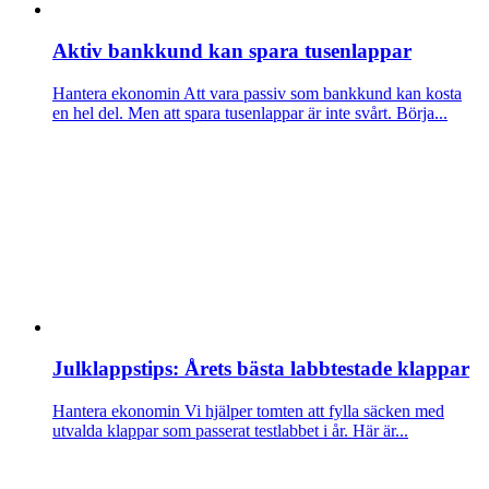
Aktiv bankkund kan spara tusenlappar
Hantera ekonomin
Att vara passiv som bankkund kan kosta
en hel del. Men att spara tusenlappar är inte svårt. Börja...
Julklappstips: Årets bästa labbtestade klappar
Hantera ekonomin
Vi hjälper tomten att fylla säcken med
utvalda klappar som passerat testlabbet i år. Här är...