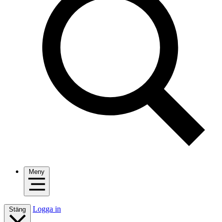
Meny
Logga in
Stäng