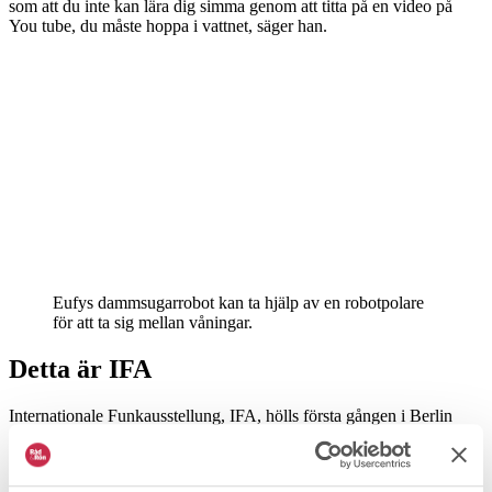
som att du inte kan lära dig simma genom att titta på en video på
You tube, du måste hoppa i vattnet, säger han.
Eufys dammsugarrobot kan ta hjälp av en robotpolare
för att ta sig mellan våningar.
Detta är IFA
Internationale Funkausstellung, IFA, hölls första gången i Berlin
redan 1924 och sedan 2005 har den varit ett årligen återkommande
evenemang i den tyska huvudstaden. I samband med att mässan
firade 100 år i fjol har arrangörerna börjat byta ut det tyskklingande