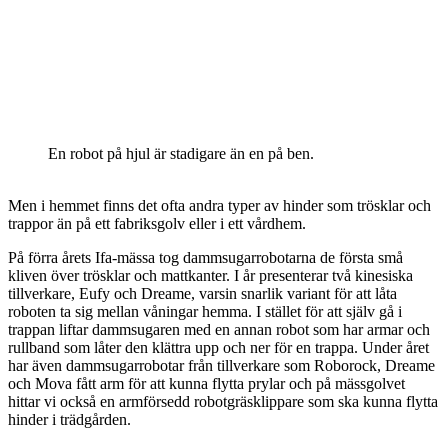
En robot på hjul är stadigare än en på ben.
Men i hemmet finns det ofta andra typer av hinder som trösklar och
trappor än på ett fabriksgolv eller i ett vårdhem.
På förra årets Ifa-mässa tog dammsugarrobotarna de första små
kliven över trösklar och mattkanter. I år presenterar två kinesiska
tillverkare, Eufy och Dreame, varsin snarlik variant för att låta
roboten ta sig mellan våningar hemma. I stället för att själv gå i
trappan liftar dammsugaren med en annan robot som har armar och
rullband som låter den klättra upp och ner för en trappa. Under året
har även dammsugarrobotar från tillverkare som Roborock, Dreame
och Mova fått arm för att kunna flytta prylar och på mässgolvet
hittar vi också en armförsedd robotgräsklippare som ska kunna flytta
hinder i trädgården.