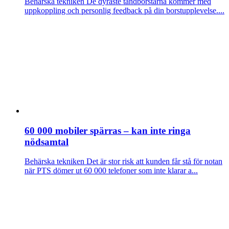
Behärska tekniken
De dyraste tandborstarna kommer med
uppkoppling och personlig feedback på din borstupplevelse....
60 000 mobiler spärras – kan inte ringa
nödsamtal
Behärska tekniken
Det är stor risk att kunden får stå för notan
när PTS dömer ut 60 000 telefoner som inte klarar a...