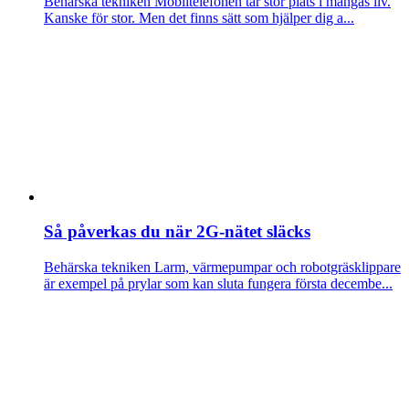
Behärska tekniken
Mobiltelefonen tar stor plats i mångas liv.
Kanske för stor. Men det finns sätt som hjälper dig a...
Så påverkas du när 2G-nätet släcks
Behärska tekniken
Larm, värmepumpar och robotgräsklippare
är exempel på prylar som kan sluta fungera första decembe...