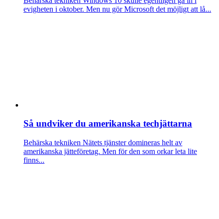
Behärska tekniken
Windows 10 skulle egentligen gå in i
evigheten i oktober. Men nu gör Microsoft det möjligt att lå...
Så undviker du amerikanska techjättarna
Behärska tekniken
Nätets tjänster domineras helt av
amerikanska jätteföretag. Men för den som orkar leta lite
finns...