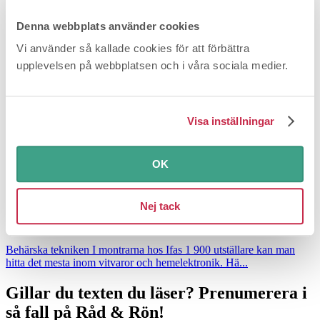
namnet mot det mer internationellt gångbara Innovation For All.
På årets upplaga ställde 1900 utställare ut och mässan tog emot
Denna webbplats använder cookies
220 000 besökare från 140 olika länder.
Vi använder så kallade cookies för att förbättra
upplevelsen på webbplatsen och i våra sociala medier.
Visa inställningar
OK
Nej tack
15 snackisar på årets Ifa-mässa
Behärska tekniken
I montrarna hos Ifas 1 900 utställare kan man
hitta det mesta inom vitvaror och hemelektronik. Hä...
Gillar du texten du läser?
Prenumerera i
så fall på Råd & Rön!