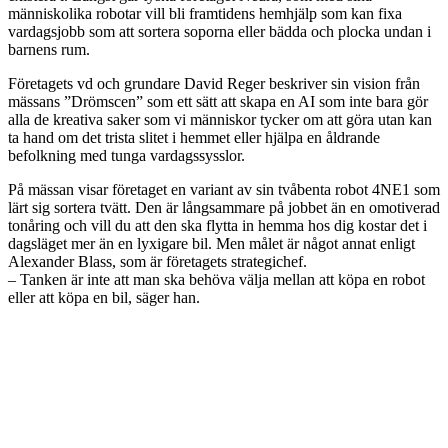
människolika robotar vill bli framtidens hemhjälp som kan fixa
vardagsjobb som att sortera soporna eller bädda och plocka undan i
barnens rum.
Företagets vd och grundare David Reger beskriver sin vision från
mässans ”Drömscen” som ett sätt att skapa en AI som inte bara gör
alla de kreativa saker som vi människor tycker om att göra utan kan
ta hand om det trista slitet i hemmet eller hjälpa en åldrande
befolkning med tunga vardagssysslor.
På mässan visar företaget en variant av sin tvåbenta robot 4NE1 som
lärt sig sortera tvätt. Den är långsammare på jobbet än en omotiverad
tonåring och vill du att den ska flytta in hemma hos dig kostar det i
dagsläget mer än en lyxigare bil. Men målet är något annat enligt
Alexander Blass, som är företagets strategichef.
– Tanken är inte att man ska behöva välja mellan att köpa en robot
eller att köpa en bil, säger han.