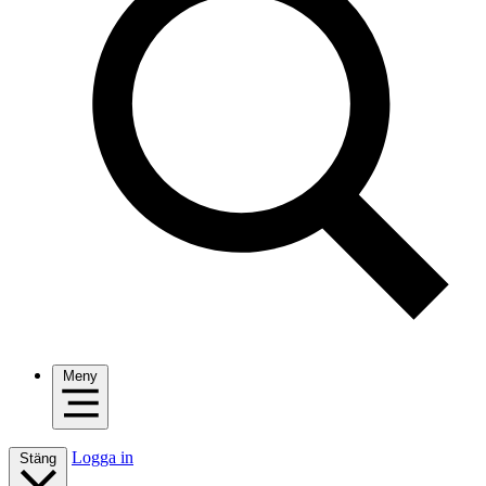
Meny
Logga in
Stäng