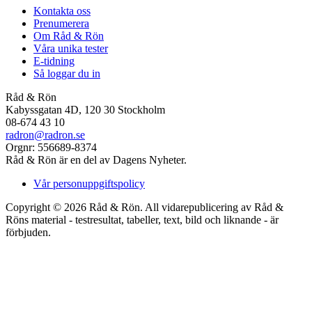
Kontakta oss
Prenumerera
Om Råd & Rön
Våra unika tester
E-tidning
Så loggar du in
Råd & Rön
Kabyssgatan 4D, 120 30 Stockholm
08-674 43 10
radron@radron.se
Orgnr: 556689-8374
Råd & Rön är en del av Dagens Nyheter.
Vår personuppgiftspolicy
Copyright © 2026 Råd & Rön. All vidarepublicering av Råd &
Röns material - testresultat, tabeller, text, bild och liknande - är
förbjuden.