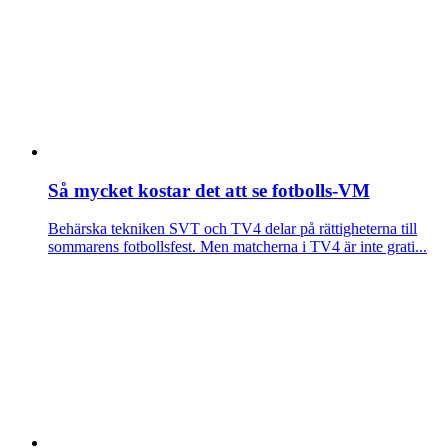
Så mycket kostar det att se fotbolls-VM
Behärska tekniken
SVT och TV4 delar på rättigheterna till
sommarens fotbollsfest. Men matcherna i TV4 är inte grati...