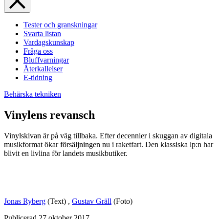
Tester och granskningar
Svarta listan
Vardagskunskap
Fråga oss
Bluffvarningar
Återkallelser
E-tidning
Behärska tekniken
Vinylens revansch
Vinylskivan är på väg tillbaka. Efter decennier i skuggan av ­digitala
musikformat ökar försäljningen nu i raketfart. Den ­klassiska lp:n har
blivit en livlina för landets musikbutiker.
Jonas Ryberg
(Text)
,
Gustav Gräll
(Foto)
Publicerad
27 oktober 2017