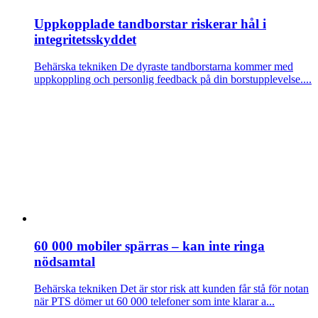
Uppkopplade tandborstar riskerar hål i
integritetsskyddet
Behärska tekniken
De dyraste tandborstarna kommer med
uppkoppling och personlig feedback på din borstupplevelse....
60 000 mobiler spärras – kan inte ringa
nödsamtal
Behärska tekniken
Det är stor risk att kunden får stå för notan
när PTS dömer ut 60 000 telefoner som inte klarar a...