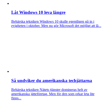
Låt Windows 10 leva längre
Behärska tekniken
Windows 10 skulle egentligen gå in i
evigheten i oktober. Men nu gör Microsoft det möjligt att lå...
Så undviker du amerikanska techjättarna
Behärska tekniken
Nätets tjänster domineras helt av
amerikanska jätteföretag. Men för den som orkar leta lite
finns...