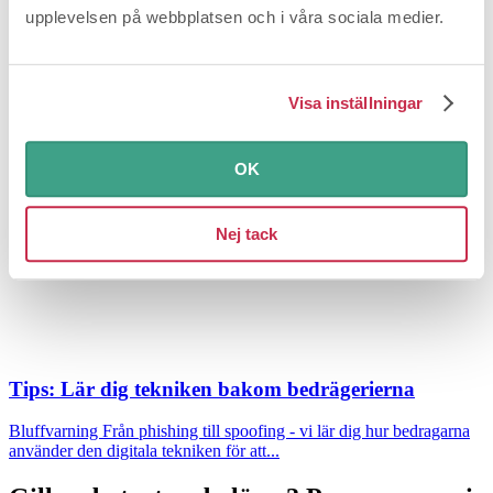
upplevelsen på webbplatsen och i våra sociala medier.
Tips: Så gör du om du drabbas
Bluffvarning
Följ vår checklista för att minimera skadorna om du
Visa inställningar
ändå drabbats av ett bedrägeri.
OK
Nej tack
Tips: Lär dig tekniken bakom bedrägerierna
Bluffvarning
Från phishing till spoofing - vi lär dig hur bedragarna
använder den digitala tekniken för att...