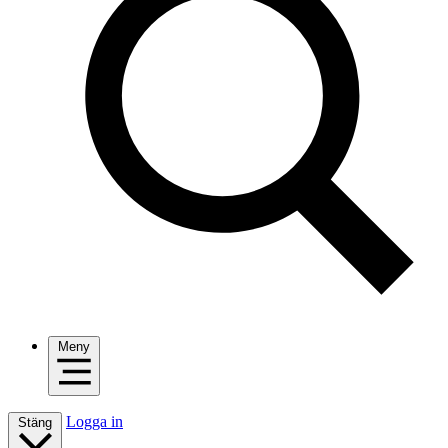
Meny
Logga in
Stäng