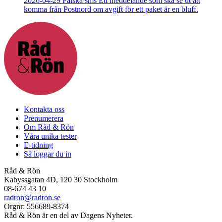
2026-04-29
Falska sms
Ett meddelande som ska se ut att
komma från Postnord om avgift för ett paket är en bluff.
Kontakta oss
Prenumerera
Om Råd & Rön
Våra unika tester
E-tidning
Så loggar du in
Råd & Rön
Kabyssgatan 4D, 120 30 Stockholm
08-674 43 10
radron@radron.se
Orgnr: 556689-8374
Råd & Rön är en del av Dagens Nyheter.