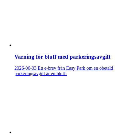
Varning för bluff med parkeringsavgift
2026-06-03
Ett e-brev från Easy Park om en obetald
parkeringsavgift är en bluff.