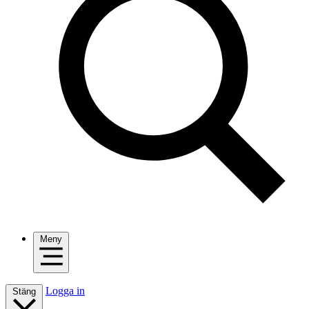
Meny
Logga in
Stäng