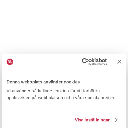
Tips: Så gör du om du drabbas
Bluffvarning
Följ vår checklista för att minimera skadorna om du
Denna webbplats använder cookies
ändå drabbats av ett bedrägeri.
Vi använder så kallade cookies för att förbättra
upplevelsen på webbplatsen och i våra sociala medier.
Visa inställningar