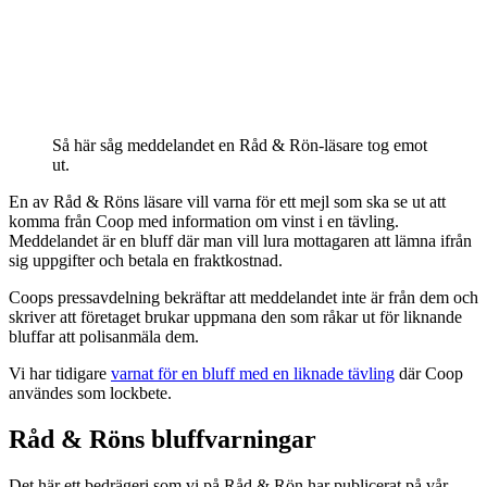
Så här såg meddelandet en Råd & Rön-läsare tog emot
ut.
En av Råd & Röns läsare vill varna för ett mejl som ska se ut att
komma från Coop med information om vinst i en tävling.
Meddelandet är en bluff där man vill lura mottagaren att lämna ifrån
sig uppgifter och betala en fraktkostnad.
Coops pressavdelning bekräftar att meddelandet inte är från dem och
skriver att företaget brukar uppmana den som råkar ut för liknande
bluffar att polisanmäla dem.
Vi har tidigare
varnat för en bluff med en liknade tävling
där Coop
användes som lockbete.
Råd & Röns bluffvarningar
Det här ett bedrägeri som vi på Råd & Rön har publicerat på vår