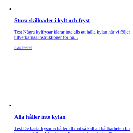
Stora skillnader i kylt och fryst
Test
Några kylfrysar klarar inte alls att hålla kylan när vi följer
tillverkarnas instruktioner för hu...
Läs testet
Alla håller inte kylan
Test
De bästa frysarna håller all mat så kall att hållbarheten bli