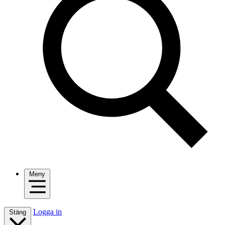
Meny
Logga in
Stäng