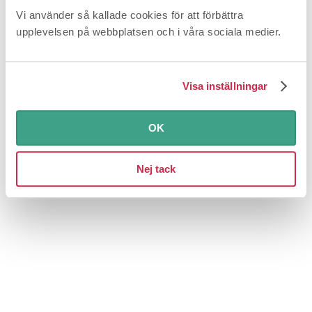
Vi använder så kallade cookies för att förbättra
upplevelsen på webbplatsen och i våra sociala medier.
Visa inställningar
Nissan stänger ner sitt informationssystem
OK
2026-06-24
Bilar och fordon
Jag har köpt en
begagnad Nissan, som har ett informationssystem som
de lovade skulle fungera till...
Nej tack
Tester