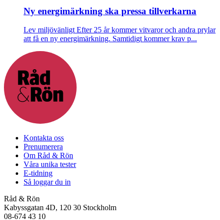
Ny energimärkning ska pressa tillverkarna
Lev miljövänligt
Efter 25 år kommer vitvaror och andra prylar
att få en ny energimärkning. Samtidigt kommer krav p...
Kontakta oss
Prenumerera
Om Råd & Rön
Våra unika tester
E-tidning
Så loggar du in
Råd & Rön
Kabyssgatan 4D, 120 30 Stockholm
08-674 43 10