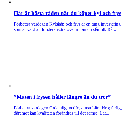
Här är bästa råden när du köper kyl och frys
Förbättra vardagen
Kylskåp och frys är en tung investering
som är värd att fundera extra över innan du slår till. Rå...
”Maten i frysen håller längre än du tror”
Förbättra vardagen
Ordentligt nedfryst mat blir aldrig farlig,
däremot kan kvaliteten förändras till det sämre. Låt...