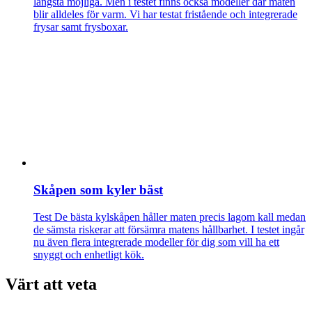
längsta möjliga. Men i testet finns också modeller där maten
blir alldeles för varm. Vi har testat fristående och integrerade
frysar samt frysboxar.
Skåpen som kyler bäst
Test
De bästa kylskåpen håller maten precis lagom kall medan
de sämsta riskerar att försämra matens hållbarhet. I testet ingår
nu även flera integrerade modeller för dig som vill ha ett
snyggt och enhetligt kök.
Värt att veta