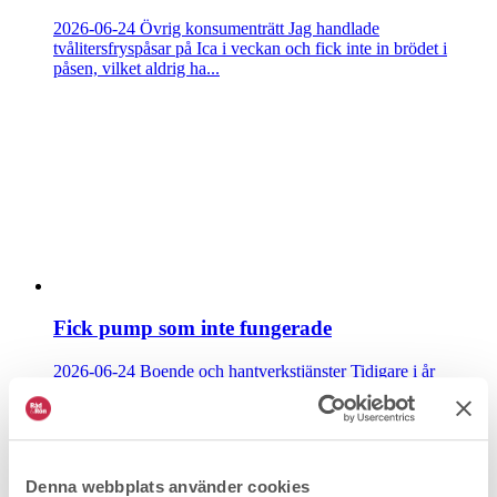
2026-06-24
Övrig konsumenträtt
Jag handlade
tvålitersfryspåsar på Ica i veckan och fick inte in brödet i
påsen, vilket aldrig ha...
Fick pump som inte fungerade
2026-06-24
Boende och hantverkstjänster
Tidigare i år
upptäckte jag att jag inte hade något vatten i huset. En
rörmokare kom och bytte en...
Denna webbplats använder cookies