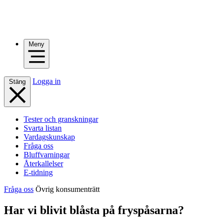
Meny
Logga in
Stäng
Tester och granskningar
Svarta listan
Vardagskunskap
Fråga oss
Bluffvarningar
Återkallelser
E-tidning
Fråga oss
Övrig konsumenträtt
Har vi blivit blåsta på fryspåsarna?