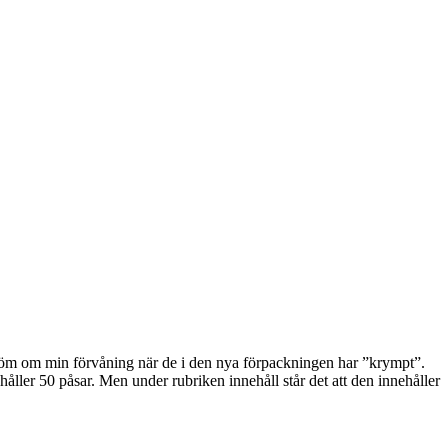
ch döm om min förvåning när de i den nya förpackningen har ”krympt”.
åller 50 påsar. Men under rubriken innehåll står det att den innehåller