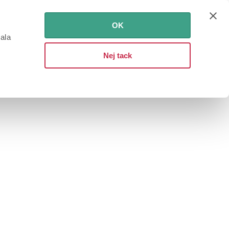
OK
iala
Nej tack