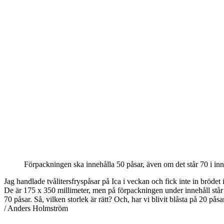
Förpackningen ska innehålla 50 påsar, även om det står 70 i inn
Jag handlade tvålitersfryspåsar på Ica i veckan och fick inte in bröde
De är 175 x 350 millimeter, men på förpackningen under innehåll står d
70 påsar. Så, vilken storlek är rätt? Och, har vi blivit blåsta på 20 pås
/ Anders Holmström