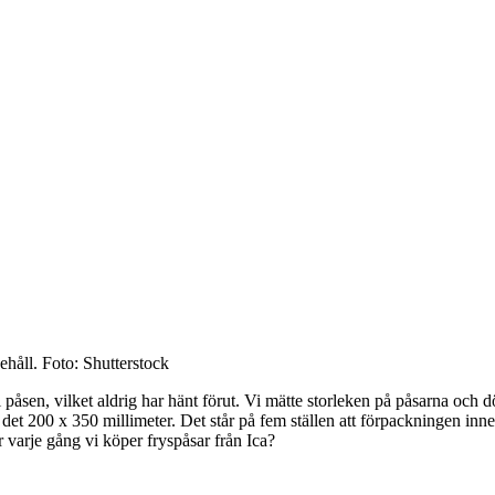
ehåll.
Foto: Shutterstock
t i påsen, vilket aldrig har hänt förut. Vi mätte storleken på påsarna o
et 200 x 350 millimeter. Det står på fem ställen att förpackningen inneh
ar varje gång vi köper fryspåsar från Ica?