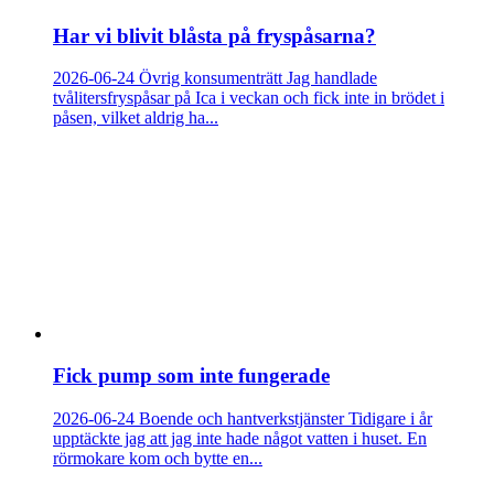
Har vi blivit blåsta på fryspåsarna?
2026-06-24
Övrig konsumenträtt
Jag handlade
tvålitersfryspåsar på Ica i veckan och fick inte in brödet i
påsen, vilket aldrig ha...
Fick pump som inte fungerade
2026-06-24
Boende och hantverkstjänster
Tidigare i år
upptäckte jag att jag inte hade något vatten i huset. En
rörmokare kom och bytte en...