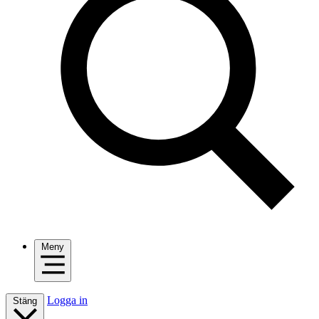
Meny
Logga in
Stäng