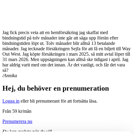
Jag fick precis veta att en hemförsäkring jag skaffat med
bindningstid på tolv månader inte går att säga upp förrän efter
bindningstiden löpt ut. Tolv månader blir alltså 13 betalande
månader. Jag teck­nade försäkringen Sejfa för att få en biljett till Way
Out West. Jag köpte försäkringen i mars 2025, så mitt avtal löper till
31 mars 2026. Men uppsägningen kan alltså ske tidigast i april. Jag
har aldrig varit med om det innan. Är det vanligt, och får det vara
så?
/Annika
Hej, du behöver en prenumeration
Logga in
eller bli prenumerant för att fortsätta läsa.
Från 59 kr/mån
Prenumerera nu
Du kan avsluta när du vill.