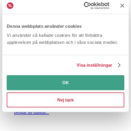
Redan prenumerant?
Logga in
för att läsa vidare.
Fler frågor och svar
Denna webbplats använder cookies
Vi använder så kallade cookies för att förbättra
upplevelsen på webbplatsen och i våra sociala medier.
Visa inställningar
OK
Varför har inte Ica betalat ut pengarna?
Nej tack
2026-06-24
Betalning och avgifter
För ett antal år sedan
hade Coop och Ica egna kort där vi som kunder satte in
pengar att handla...