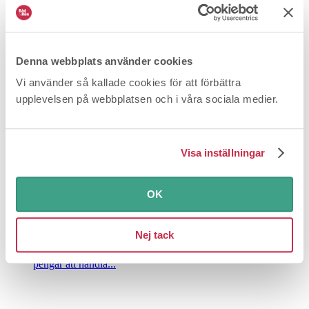
Redan prenumerant?
Logga in
för att läsa vidare.
Fler frågor och svar
Denna webbplats använder cookies
Vi använder så kallade cookies för att förbättra
upplevelsen på webbplatsen och i våra sociala medier.
Visa inställningar
OK
Varför har inte Ica betalat ut pengarna?
Nej tack
2026-06-24
Betalning och avgifter
För ett antal år sedan
hade Coop och Ica egna kort där vi som kunder satte in
pengar att handla...