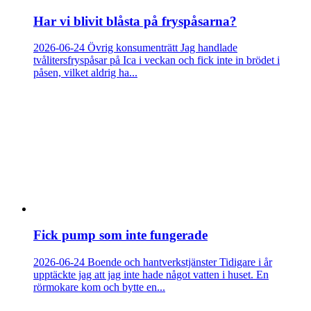
Har vi blivit blåsta på fryspåsarna?
2026-06-24
Övrig konsumenträtt
Jag handlade
tvålitersfryspåsar på Ica i veckan och fick inte in brödet i
påsen, vilket aldrig ha...
Fick pump som inte fungerade
2026-06-24
Boende och hantverkstjänster
Tidigare i år
upptäckte jag att jag inte hade något vatten i huset. En
rörmokare kom och bytte en...