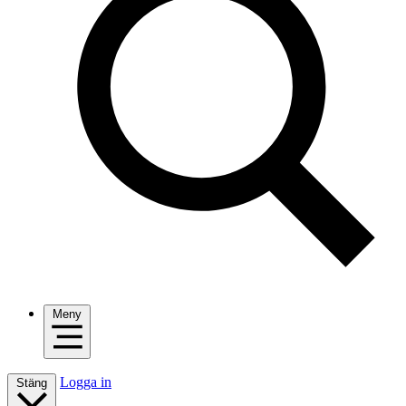
Meny
Logga in
Stäng