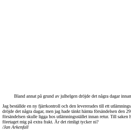
Bland annat på grund av julhelgen dröjde det några dagar innan
Jag beställde en ny fjärr­kontroll och den leverera­des till ett utlämn
dröjde det några dagar, men jag hade tänkt hämta för­sändelsen den 29
försändelsen skulle ligga hos utlämningsstället innan retur. Till saken
företaget mig på extra frakt. Är det rimligt tycker ni?
/Jan Arkenfall