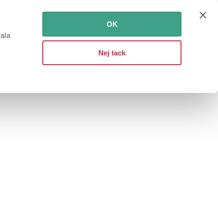
OK
iala
Nej tack