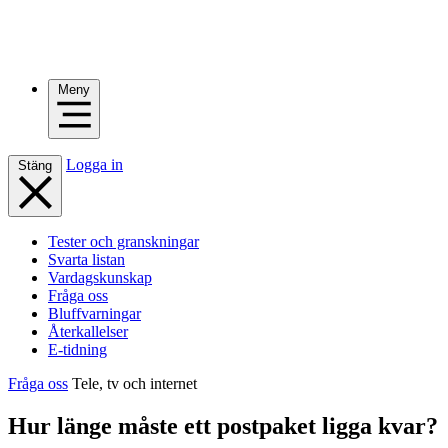
Meny
Logga in
Stäng
Tester och granskningar
Svarta listan
Vardagskunskap
Fråga oss
Bluffvarningar
Återkallelser
E-tidning
Fråga oss
Tele, tv och internet
Hur länge måste ett postpaket ligga kvar?