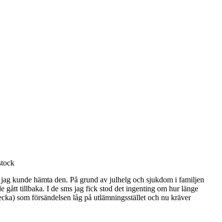
stock
 att jag kunde hämta den. På grund av julhelg och sjukdom i familjen
gått tillbaka. I de sms jag fick stod det ingenting om hur länge
 vecka) som försändelsen låg på utlämningsstället och nu kräver