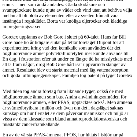
smuts – men som ändå andades. Glada skidåkare och
svampplockare kunde njuta av väder och vind utan att behöva välja
mellan att bli blöta av elementen eller av svetten från att vara
instängda i regnkläder. Borta var knöliga oljerockar och kladdiga
impregneringsvaxer.
Goretex uppfanns av Bob Gore i slutet på 60-talet. Hans far Bill
Gore hade tio år tidigare slutat på teflonföretaget Dupont för att
experimentera kring vad den kemikalie som användes där det
högfluorerande ämnet polytetrafluoretylen mer kunde används till.
En dag, i frustration efter att under en längre tid ha misslyckats med
att ta fram något, drog Bob Gore hårt isär uppvärmda stänger av
ämnet. Resultatet blev ett starkt material med låg vattenabsorption
och goda luftningsegenskaper. Familjen tog patent på tyget Goretex.
Med tiden tog andra företag fram liknande tyger, också de med
högfluorerande ämnen som bas. Andra användningsområden för
högfluorerande ämnen, eller PFAS, upptäcktes också. Men ämnena
är svårnedbrytbara i miljön och även om det i dagsläget saknas
kunskap om hur flertalet av dem påverkar människor och miljö är
vissa av dem klassade som bland annat reproduktionstoxiska och
misstänkt cancerframkallande.
En av de värsta PFAS-ämnena, PFOS, har hittats i isbjörnar på