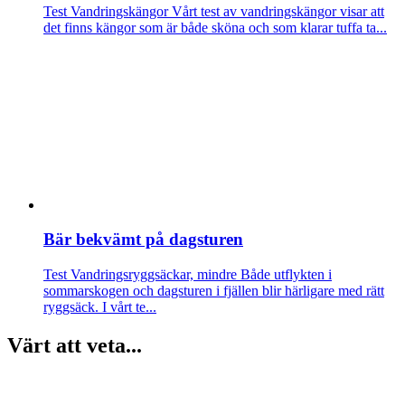
Test Vandringskängor
Vårt test av vandringskängor visar att
det finns kängor som är både sköna och som klarar tuffa ta...
Bär bekvämt på dagsturen
Test Vandringsryggsäckar, mindre
Både utflykten i
sommarskogen och dagsturen i fjällen blir härligare med rätt
ryggsäck. I vårt te...
Värt att veta...