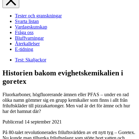
Tester och granskningar
Svarta listan
Vardagskunskap
Fråga oss
Bluffvarningar
Återkallelser
E-tidning
Test: Skaljackor
Historien bakom evighetskemikalien i
goretex
Fluorkarboner, högfluorerande ämnen eller PFAS – under en rad
olika namn gömmer sig en grupp kemikalier som finns i allt från
friluftskläder till pizzakartonger. Men vad är det för ämne och hur
har det hamnat där?
Publicerad
14 september 2021
På 80-talet revolutionerades friluftsvärlden av ett nytt tyg – Goretex.
Nu kunde man tillverka friluftsplagg som stötte bort vatten och