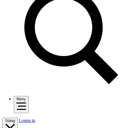
Meny
Logga in
Stäng