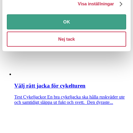
Visa inställningar
Test Vandringsskor
Testets bästa vandringsskor är bekväma
och sköna på foten samtidigt som de håller dig torr. Men d...
OK
Nej tack
Välj rätt jacka för cykelturen
Test Cykeljackor
En bra cykeljacka ska hålla ruskväder ute
och samtidigt släppa ut fukt och svett. Den dyraste...