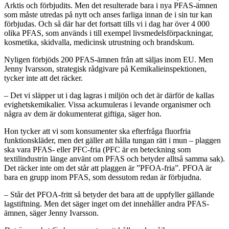
Arktis och förbjudits. Men det resulterade bara i nya PFAS-ämnen
som måste utredas på nytt och anses farliga innan de i sin tur kan
förbjudas. Och så där har det fortsatt tills vi i dag har över 4 000
olika PFAS, som används i till exempel livsmedelsförpackningar,
kosmetika, skidvalla, medicinsk utrustning och brandskum.
Nyligen förbjöds 200 PFAS-ämnen från att säljas inom EU. Men
Jenny Ivarsson, strategisk rådgivare på Kemikalieinspektionen,
tycker inte att det räcker.
– Det vi släpper ut i dag lagras i miljön och det är därför de kallas
evighetskemikalier. Vissa ackumuleras i levande organismer och
några av dem är dokumenterat giftiga, säger hon.
Hon tycker att vi som konsumenter ska efterfråga fluorfria
funktionskläder, men det gäller att hålla tungan rätt i mun – plaggen
ska vara PFAS- eller PFC-fria (PFC är en beteckning som
textilindustrin länge använt om PFAS och betyder alltså samma sak).
Det räcker inte om det står att plaggen är ”PFOA-fria”. PFOA är
bara en grupp inom PFAS, som dessutom redan är förbjudna.
– Står det PFOA-fritt så betyder det bara att de uppfyller gällande
lagstiftning. Men det säger inget om det innehåller andra PFAS-
ämnen, säger Jenny Ivarsson.