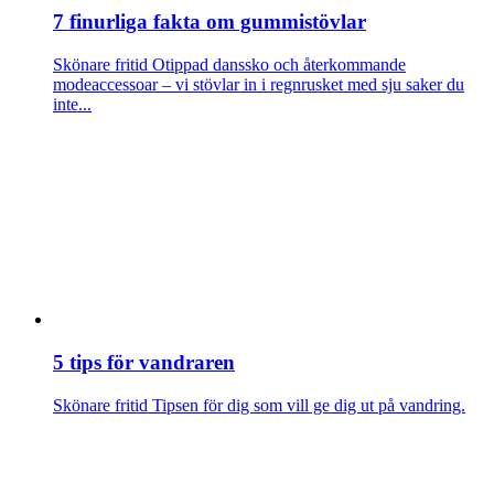
7 finurliga fakta om gummistövlar
Skönare fritid
Otippad danssko och återkommande
modeaccessoar – vi stövlar in i regnrusket med sju saker du
inte...
5 tips för vandraren
Skönare fritid
Tipsen för dig som vill ge dig ut på vandring.