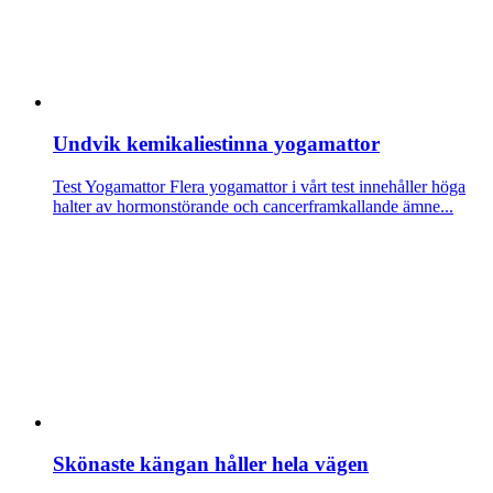
Undvik kemikaliestinna yogamattor
Test Yogamattor
Flera yogamattor i vårt test innehåller höga
halter av hormonstörande och cancerframkallande ämne...
Skönaste kängan håller hela vägen