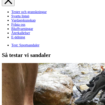
Tester och granskningar
Svarta listan
Vardagskunskap
Fråga oss
Bluffvarningar
Återkallelser
E-tidning
Test: Sportsandaler
Så testar vi sandaler