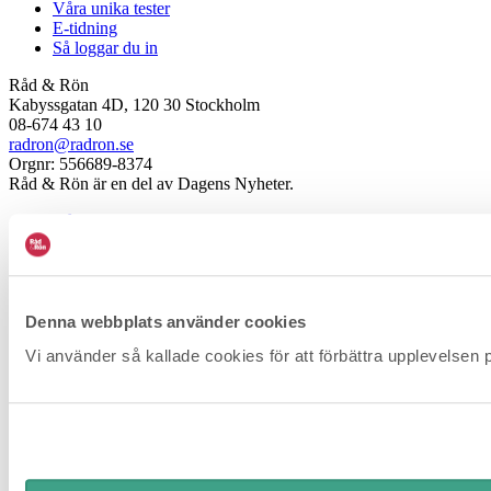
Våra unika tester
E-tidning
Så loggar du in
Råd & Rön
Kabyssgatan 4D, 120 30 Stockholm
08-674 43 10
radron@radron.se
Orgnr: 556689-8374
Råd & Rön är en del av Dagens Nyheter.
Vår personuppgiftspolicy
Copyright © 2026 Råd & Rön. All vidarepublicering av Råd &
Röns material - testresultat, tabeller, text, bild och liknande - är
förbjuden.
Denna webbplats använder cookies
Vi använder så kallade cookies för att förbättra upplevelsen