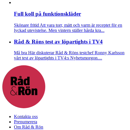
Full koll på funktionskläder
Skönare fritid
Att vara torr, mätt och varm är receptet för en
lyckad utevistelse. Men vintern ställer hårda kra...
Råd & Röns test av löpartights i TV4
Må bra
Här diskuterar Råd & Röns testchef Ronny Karlsson
vårt test av löpartights i TV4:s Nyhetsmorgon....
Kontakta oss
Prenumerera
Om Råd & Rön