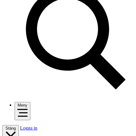
Meny
Logga in
Stäng