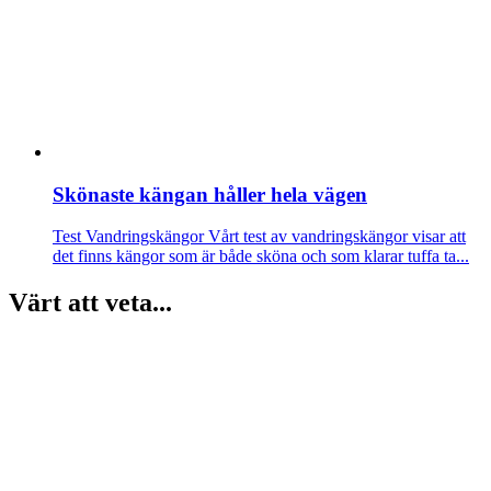
Skönaste kängan håller hela vägen
Test Vandringskängor
Vårt test av vandringskängor visar att
det finns kängor som är både sköna och som klarar tuffa ta...
Värt att veta...