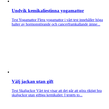
Undvik kemikaliestinna yogamattor
Test Yogamattor
Flera yogamattor i vårt test innehåller höga
halter av hormonstörande och cancerframkallande ämne...
Välj jackan utan gift
Test Skaljackor
Vårt test visar att det går att göra riktigt bra
skaljackor utan giftiga kemikalier. I testets to...