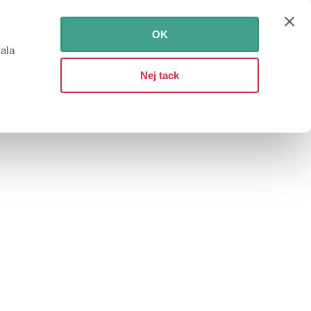
OK
iala
Nej tack