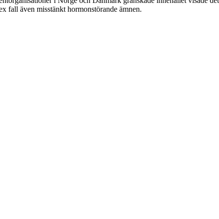
rganisationer i Norge och Danmark granskade innehållet visade det sig
sex fall även misstänkt hormonstörande ämnen.