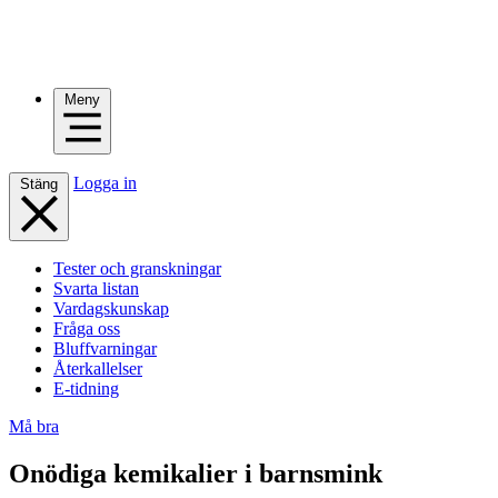
Meny
Logga in
Stäng
Tester och granskningar
Svarta listan
Vardagskunskap
Fråga oss
Bluffvarningar
Återkallelser
E-tidning
Må bra
Onödiga kemikalier i barnsmink