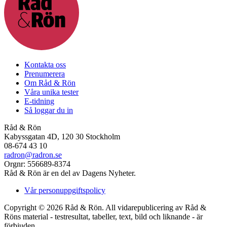
Kontakta oss
Prenumerera
Om Råd & Rön
Våra unika tester
E-tidning
Så loggar du in
Råd & Rön
Kabyssgatan 4D, 120 30 Stockholm
08-674 43 10
radron@radron.se
Orgnr: 556689-8374
Råd & Rön är en del av Dagens Nyheter.
Vår personuppgiftspolicy
Copyright © 2026 Råd & Rön. All vidarepublicering av Råd &
Röns material - testresultat, tabeller, text, bild och liknande - är
förbjuden.