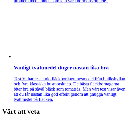
problem med ämnen som kan vara hormonstörande.
Vanligt tvättmedel duger nästan lika bra
Test
Vi har testat nio fläckborttagningsmedel från butikshyllan
och fyra klassiska husmorsknep. De bästa fläckborttagarna
biter bra på såväl bläck som tomatsås. Men vårt test visar även
att du får nästan lika god effekt genom att gnugga vanligt
tvättmedel på fläcken.
Värt att veta