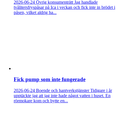
2026-06-24
Övrig konsumenträtt
Jag handlade
tvålitersfryspåsar på Ica i veckan och fick inte in brödet i
påsen, vilket aldrig ha...
Fick pump som inte fungerade
2026-06-24
Boende och hantverkstjänster
Tidigare i år
upptäckte jag att jag inte hade något vatten i huset. En
rörmokare kom och bytte en...