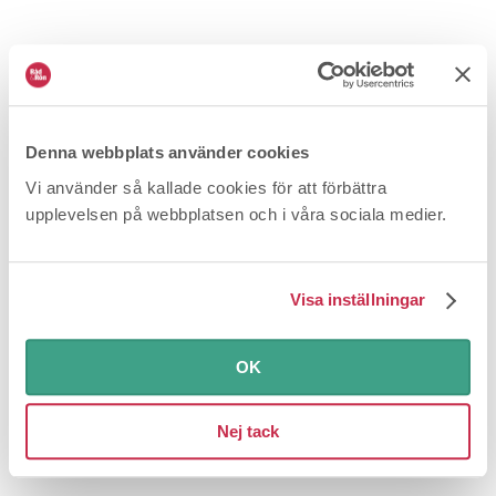
Nissan stänger ner sitt informationssystem
Denna webbplats använder cookies
Vi använder så kallade cookies för att förbättra
2026-06-24
Bilar och fordon
Jag har köpt en
upplevelsen på webbplatsen och i våra sociala medier.
begagnad Nissan, som har ett informationssystem som
de lovade skulle fungera till...
Tester
Visa inställningar
OK
Nej tack