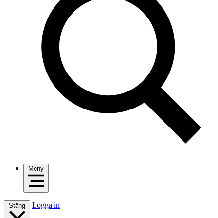
Meny
Logga in
Stäng