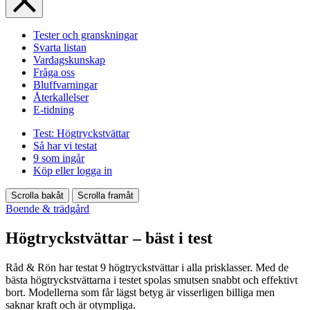
Tester och granskningar
Svarta listan
Vardagskunskap
Fråga oss
Bluffvarningar
Återkallelser
E-tidning
Test: Högtryckstvättar
Så har vi testat
9 som ingår
Köp eller logga in
Scrolla bakåt
Scrolla framåt
Boende & trädgård
Högtryckstvättar – bäst i test
Råd & Rön har testat 9 högtryckstvättar i alla prisklasser. Med de
bästa högtryckstvättarna i testet spolas smutsen snabbt och effektivt
bort. Modellerna som får lägst betyg är visserligen billiga men
saknar kraft och är otympliga.