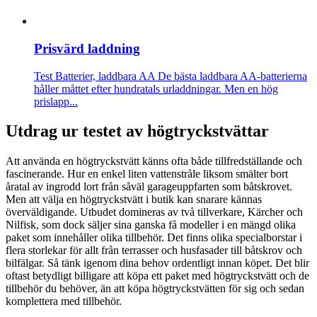
Prisvärd laddning
Test Batterier, laddbara AA
De bästa laddbara AA-batterierna
håller måttet efter hundratals urladdningar. Men en hög
prislapp...
Utdrag ur testet av högtryckstvättar
Att använda en högtryckstvätt känns ofta både tillfredställande och
fascinerande. Hur en enkel liten vattenstråle liksom smälter bort
åratal av ingrodd lort från såväl garageuppfarten som båtskrovet.
Men att välja en högtryckstvätt i butik kan snarare kännas
överväldigande. Utbudet domineras av två tillverkare, Kärcher och
Nilfisk, som dock säljer sina ganska få modeller i en mängd olika
paket som innehåller olika tillbehör. Det finns olika specialborstar i
flera storlekar för allt från terrasser och husfasader till båtskrov och
bilfälgar. Så tänk igenom dina behov ordentligt innan köpet. Det blir
oftast betydligt billigare att köpa ett paket med högtryckstvätt och de
tillbehör du behöver, än att köpa högtryckstvätten för sig och sedan
komplettera med tillbehör.