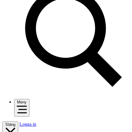
Meny
Logga in
Stäng