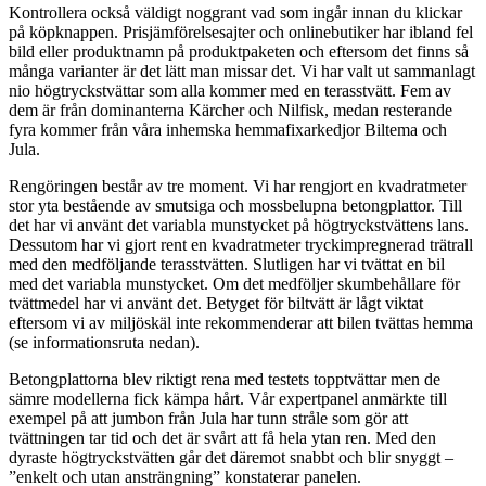
Kontrollera också väldigt noggrant vad som ingår innan du klickar
på köpknappen. Prisjämförelsesajter och onlinebutiker har ibland fel
bild eller produktnamn på produktpaketen och eftersom det finns så
många varianter är det lätt man missar det. Vi har valt ut sammanlagt
nio högtryckstvättar som alla kommer med en terasstvätt. Fem av
dem är från dominanterna Kärcher och Nilfisk, medan resterande
fyra kommer från våra inhemska hemmafixarkedjor Biltema och
Jula.
Rengöringen består av tre moment. Vi har rengjort en kvadratmeter
stor yta bestående av smutsiga och mossbelupna betongplattor. Till
det har vi använt det variabla munstycket på högtryckstvättens lans.
Dessutom har vi gjort rent en kvadratmeter tryckimpregnerad trätrall
med den medföljande terasstvätten. Slutligen har vi tvättat en bil
med det variabla munstycket. Om det medföljer skumbehållare för
tvättmedel har vi använt det. Betyget för biltvätt är lågt viktat
eftersom vi av miljöskäl inte rekommenderar att bilen tvättas hemma
(se informationsruta nedan).
Betongplattorna blev riktigt rena med testets topptvättar men de
sämre modellerna fick kämpa hårt. Vår expertpanel anmärkte till
exempel på att jumbon från Jula har tunn stråle som gör att
tvättningen tar tid och det är svårt att få hela ytan ren. Med den
dyraste högtryckstvätten går det däremot snabbt och blir snyggt –
”enkelt och utan ansträngning” konstaterar panelen.