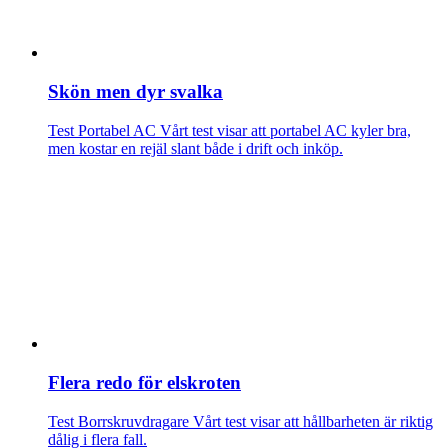
Skön men dyr svalka
Test Portabel AC
Vårt test visar att portabel AC kyler bra,
men kostar en rejäl slant både i drift och inköp.
Flera redo för elskroten
Test Borrskruvdragare
Vårt test visar att hållbarheten är riktig
dålig i flera fall.