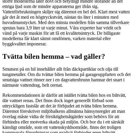
större modellerna låter dovt och betydligt mindre störande än det
ettriga ljud som de mindre apparaterna ger ifrån sig.
Vattenförbrukningen skiljer sig däremot en hel del. Klart mest vatten
går det åt med en högtryckstvätt, nästan tio liter i minuten med
huvudmunstycket. Med den minsta modellen från samma tillverkare
sprutas bara 3,9 liter ut varje minut. Våra experter har vridit och
vänd på varje maskin för att få ett kvalitetsintryck. De billigaste
modellerna får klart sämst omdömen, varken material eller
byggkvalitet imponerar.
Tvätta bilen hemma – vad gäller?
Smutsen på en bil innehåller allt från däckpartiklar och olja till
tungmetaller. Om du tvättar bilen hemma på garageuppfarten och det
smutsiga vattnet rinner ner i en dagvattenbrunn hamnar det snart i
närmaste vattendrag, helt orenat.
Rekommendationen är därför att istället tvätta bilen hos en biltvätt,
där vattnet renas. Det finns dock inget generellt förbud som
uttryckligen fastslår att det är förbjudet att tvätta bilen hemma.
Däremot föreskriver miljöbalkens allmänna hänsynsregler att man
överlag måste vidta de försiktighetsåtgärder som behövs för att
förhindra eller motverka skada på miljön. Och bor du i ett särskilt
känsligt område, som ett vattenskyddsområde, finns det troligen
kommunala förordningar som explicit förbjuder egen biltvätt.