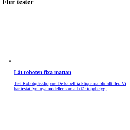
Fler tester
Låt roboten fixa mattan
Test Robotgräsklippare
De kabelfria klipparna blir allt fler. Vi
har testat fyra nya modeller som alla får toppbetyg.