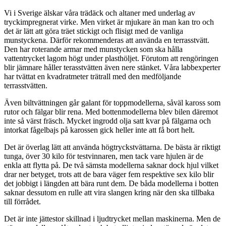
Vi i Sverige älskar våra trädäck och altaner med underlag av
tryckimpregnerat virke. Men virket är mjukare än man kan tro och
det är lätt att göra träet stickigt och flisigt med de vanliga
munstyckena. Därför rekommenderas att använda en terrasstvätt.
Den har roterande armar med munstycken som ska hålla
vattentrycket lagom högt under plasthöljet. Förutom att rengöringen
blir jämnare håller terasstvätten även nere stänket. Våra labbexperter
har tvättat en kvadratmeter trätrall med den medföljande
terrasstvätten.
Även biltvättningen går galant för toppmodellerna, såväl kaross som
rutor och fälgar blir rena. Med bottenmodellerna blev bilen däremot
inte så värst fräsch. Mycket ingrodd olja satt kvar på fälgarna och
intorkat fågelbajs på karossen gick heller inte att få bort helt.
Det är överlag lätt att använda högtryckstvättarna. De bästa är riktigt
tunga, över 30 kilo för testvinnaren, men tack vare hjulen är de
enkla att flytta på. De två sämsta modellerna saknar dock hjul vilket
drar ner betyget, trots att de bara väger fem respektive sex kilo blir
det jobbigt i längden att bära runt dem. De båda modellerna i botten
saknar dessutom en rulle att vira slangen kring när den ska tillbaka
till förrådet.
Det är inte jättestor skillnad i ljudtrycket mellan maskinerna. Men de