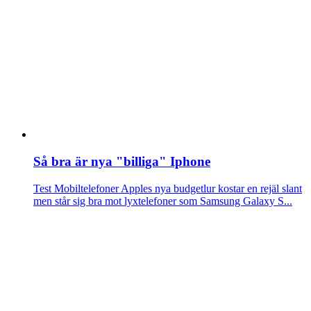
Så bra är nya "billiga" Iphone
Test Mobiltelefoner
Apples nya budgetlur kostar en rejäl slant
men står sig bra mot lyxtelefoner som Samsung Galaxy S...