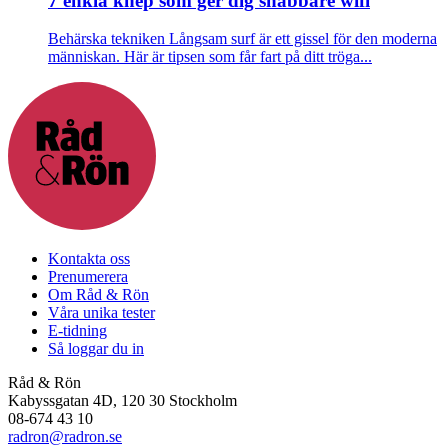
7 enkla knep som ger dig snabbare wifi
Behärska tekniken
Långsam surf är ett gissel för den moderna
människan. Här är tipsen som får fart på ditt tröga...
Kontakta oss
Prenumerera
Om Råd & Rön
Våra unika tester
E-tidning
Så loggar du in
Råd & Rön
Kabyssgatan 4D, 120 30 Stockholm
08-674 43 10
radron@radron.se