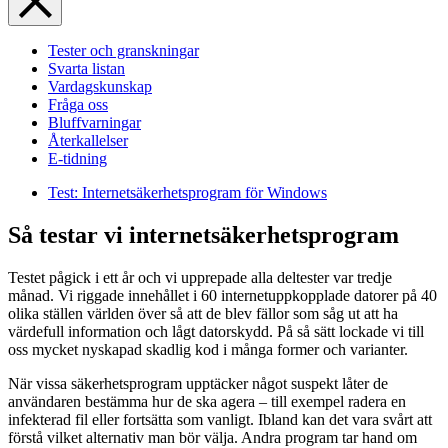
Tester och granskningar
Svarta listan
Vardagskunskap
Fråga oss
Bluffvarningar
Återkallelser
E-tidning
Test: Internetsäkerhetsprogram för Windows
Så testar vi internetsäkerhetsprogram
Testet pågick i ett år och vi upprepade alla deltester var tredje
månad. Vi riggade innehållet i 60 internet­uppkopplade datorer på 40
olika ställen världen över så att de blev fällor som såg ut att ha
värdefull information och lågt datorskydd. På så sätt lockade vi till
oss mycket nyskapad skadlig kod i många former och varianter.
När vissa säkerhetsprogram upptäcker något suspekt låter de
användaren bestämma hur de ska agera – till exempel radera en
infekterad fil eller fortsätta som vanligt. Ibland kan det vara svårt att
förstå vilket alternativ man bör välja. Andra program tar hand om