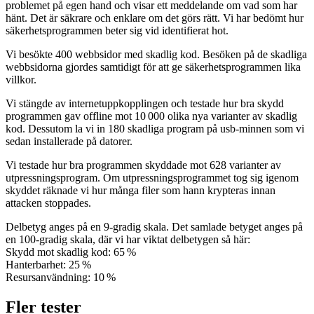
problemet på egen hand och visar ett meddelande om vad som har
hänt. Det är säkrare och enklare om det görs rätt. Vi har bedömt hur
säkerhetsprogrammen beter sig vid identifierat hot.
Vi besökte 400 webbsidor med skadlig kod. Besöken på de skadliga
webbsidorna gjordes samtidigt för att ge säkerhetsprogrammen lika
villkor.
Vi stängde av internetuppkopplingen och testade hur bra skydd
programmen gav offline mot 10 000 olika nya varianter av skadlig
kod. Dessutom la vi in 180 ­skadliga program på usb-minnen som vi
sedan installerade på datorer.
Vi testade hur bra programmen skyddade mot 628 varianter av
utpressningsprogram. Om utpressnings­programmet tog sig igenom
skyddet räknade vi hur många filer som hann krypteras innan
attacken stoppades.
Delbetyg anges på en 9-gradig skala. Det samlade betyget anges på
en 100-gradig skala, där vi har viktat delbetygen så här:
Skydd mot skadlig kod: 65 %
Hanterbarhet: 25 %
Resursanvändning: 10 %
Fler tester