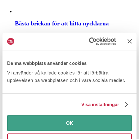
Bästa brickan för att hitta nycklarna
Test Spårningsbrickor
Chansen att hitta spårningsbrickor på
avvägar skiljer rejält mellan de olika systemen.
Denna webbplats använder cookies
Vi använder så kallade cookies för att förbättra
upplevelsen på webbplatsen och i våra sociala medier.
Visa inställningar
Enorma prisskillnader för utskriften
OK
Test Skrivare
En textsida kan kosta från två öre till 1,60
kronor att skriva ut. Och en fotoutskrift får du...