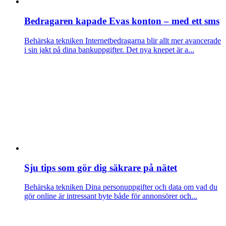
Bedragaren kapade Evas konton – med ett sms
Behärska tekniken
Internetbedragarna blir allt mer avancerade
i sin jakt på dina bankuppgifter. Det nya knepet är a...
Sju tips som gör dig säkrare på nätet
Behärska tekniken
Dina personuppgifter och data om vad du
gör online är intressant byte både för annonsörer och...