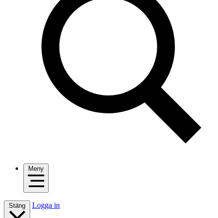
Meny
Logga in
Stäng