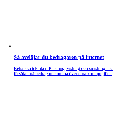
Så avslöjar du bedragaren på internet
Behärska tekniken
Phishing, vishing och smishing – så
försöker nätbedragare komma över dina kortuppgifter.