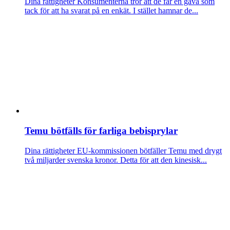
Dina rättigheter
Konsumenterna tror att de får en gåva som
tack för att ha svarat på en enkät. I stället hamnar de...
Temu bötfälls för farliga bebisprylar
Dina rättigheter
EU-kommissionen bötfäller Temu med drygt
två miljarder svenska kronor. Detta för att den kinesisk...