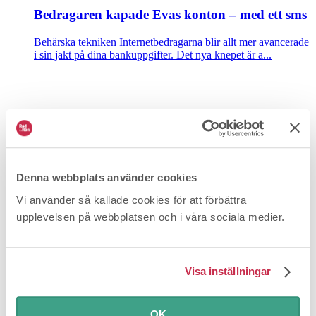
Bedragaren kapade Evas konton – med ett sms
Behärska tekniken
Internetbedragarna blir allt mer avancerade
i sin jakt på dina bankuppgifter. Det nya knepet är a...
Denna webbplats använder cookies
Vi använder så kallade cookies för att förbättra
upplevelsen på webbplatsen och i våra sociala medier.
Så avslöjar du bedragaren på internet
Behärska tekniken
Phishing, vishing och smishing – så
försöker nätbedragare komma över dina kortuppgifter.
Visa inställningar
OK