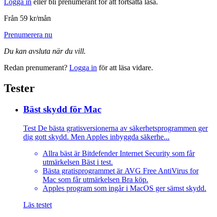
Logga in
eller bli prenumerant för att fortsätta läsa.
Från 59 kr/mån
Prenumerera nu
Du kan avsluta när du vill.
Redan prenumerant?
Logga in
för att läsa vidare.
Tester
Bäst skydd för Mac
Test
De bästa gratisversionerna av säkerhetsprogrammen ger
dig gott skydd. Men Apples inbyggda säkerhe...
Allra bäst är Bitdefender Internet Security som får
utmärkelsen Bäst i test.
Bästa gratisprogrammet är AVG Free AntiVirus for
Mac som får utmärkelsen Bra köp.
Apples program som ingår i MacOS ger sämst skydd.
Läs testet