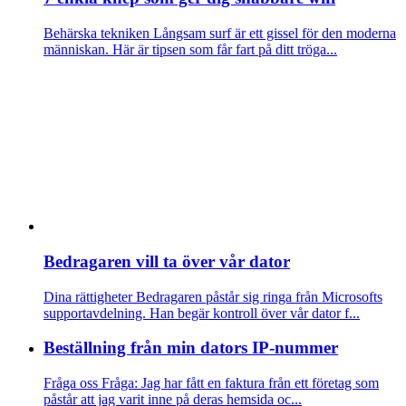
Behärska tekniken
Långsam surf är ett gissel för den moderna
människan. Här är tipsen som får fart på ditt tröga...
Bedragaren vill ta över vår dator
Dina rättigheter
Bedragaren påstår sig ringa från Microsofts
supportavdelning. Han begär kontroll över vår dator f...
Beställning från min dators IP-nummer
Fråga oss
Fråga: Jag har fått en faktura från ett företag som
påstår att jag varit inne på deras hemsida oc...