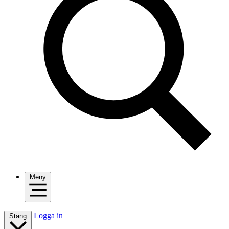
Meny
Logga in
Stäng