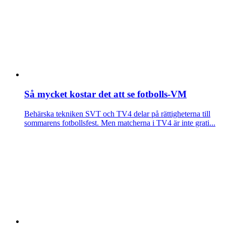
Så mycket kostar det att se fotbolls-VM
Behärska tekniken
SVT och TV4 delar på rättigheterna till
sommarens fotbollsfest. Men matcherna i TV4 är inte grati...