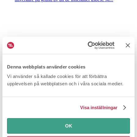
Denna webbplats använder cookies
Vitaminer i hudvård – funkar det?
Vi använder så kallade cookies för att förbättra
Må bra
I butikernas hyllor finns antirynkkrämer med vitamin
upplevelsen på webbplatsen och i våra sociala medier.
A och lotioner med vitamin C som ska ge ”glo...
Visa inställningar
OK