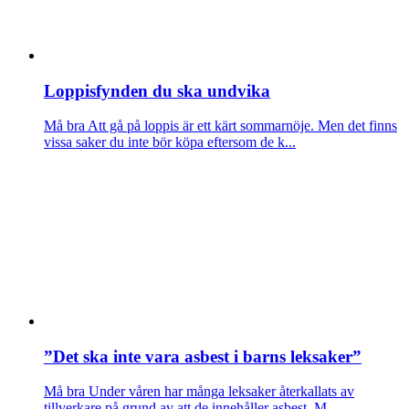
Loppisfynden du ska undvika
Må bra
Att gå på loppis är ett kärt sommarnöje. Men det finns
vissa saker du inte bör köpa eftersom de k...
”Det ska inte vara asbest i barns leksaker”
Må bra
Under våren har många leksaker återkallats av
tillverkare på grund av att de innehåller asbest. M...