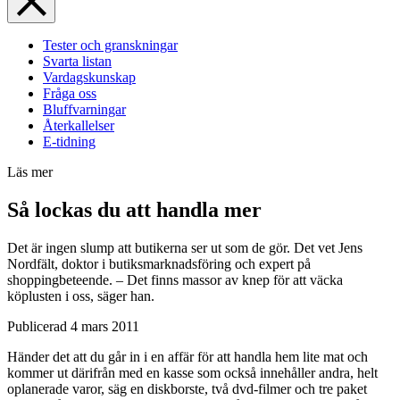
Tester och granskningar
Svarta listan
Vardagskunskap
Fråga oss
Bluffvarningar
Återkallelser
E-tidning
Läs mer
Så lockas du att handla mer
Det är ingen slump att butikerna ser ut som de gör. Det vet Jens
Nordfält, doktor i butiksmarknadsföring och expert på
shoppingbeteende. – Det finns massor av knep för att väcka
köplusten i oss, säger han.
Publicerad
4 mars 2011
Händer det att du går in i en affär för att handla hem lite mat och
kommer ut därifrån med en kasse som också innehåller andra, helt
oplanerade varor, säg en diskborste, två dvd-filmer och tre paket