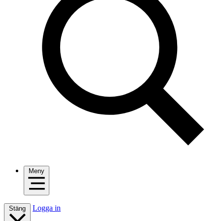
Meny
Logga in
Stäng