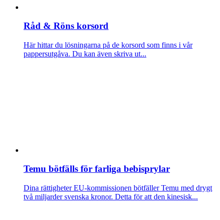
Råd & Röns korsord
Här hittar du lösningarna på de korsord som finns i vår
pappersutgåva. Du kan även skriva ut...
Temu bötfälls för farliga bebisprylar
Dina rättigheter
EU-kommissionen bötfäller Temu med drygt
två miljarder svenska kronor. Detta för att den kinesisk...