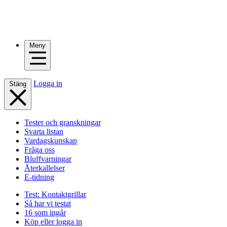
Meny
Logga in
Stäng
Tester och granskningar
Svarta listan
Vardagskunskap
Fråga oss
Bluffvarningar
Återkallelser
E-tidning
Test: Kontaktgrillar
Så har vi testat
16 som ingår
Köp eller logga in