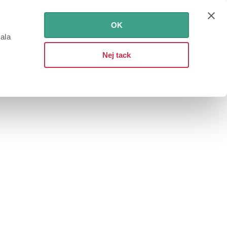
OK
iala
Nej tack