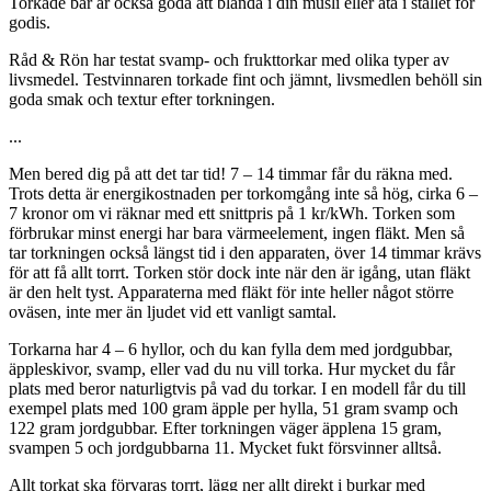
Torkade bär är också goda att blanda i din müsli eller äta i stället för
godis.
Råd & Rön har testat svamp- och frukttorkar med olika typer av
livsmedel. Testvinnaren torkade fint och jämnt, livsmedlen behöll sin
goda smak och textur efter torkningen.
...
Men bered dig på att det tar tid! 7 – 14 timmar får du räkna med.
Trots detta är energikostnaden per torkomgång inte så hög, cirka 6 –
7 kronor om vi räknar med ett snittpris på 1 kr/kWh. Torken som
förbrukar minst energi har bara värmeelement, ingen fläkt. Men så
tar torkningen också längst tid i den apparaten, över 14 timmar krävs
för att få allt torrt. Torken stör dock inte när den är igång, utan fläkt
är den helt tyst. Apparaterna med fläkt för inte heller något större
oväsen, inte mer än ljudet vid ett vanligt samtal.
Torkarna har 4 – 6 hyllor, och du kan fylla dem med jordgubbar,
äppleskivor, svamp, eller vad du nu vill torka. Hur mycket du får
plats med beror naturligtvis på vad du torkar. I en modell får du till
exempel plats med 100 gram äpple per hylla, 51 gram svamp och
122 gram jordgubbar. Efter torkningen väger äpplena 15 gram,
svampen 5 och jordgubbarna 11. Mycket fukt försvinner alltså.
Allt torkat ska förvaras torrt, lägg ner allt direkt i burkar med