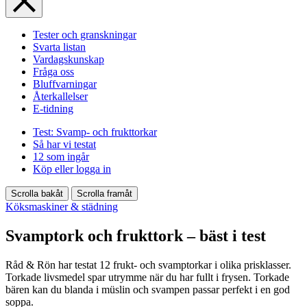
Tester och granskningar
Svarta listan
Vardagskunskap
Fråga oss
Bluffvarningar
Återkallelser
E-tidning
Test: Svamp- och frukttorkar
Så har vi testat
12 som ingår
Köp eller logga in
Scrolla bakåt
Scrolla framåt
Köksmaskiner & städning
Svamptork och frukttork – bäst i test
Råd & Rön har testat 12 frukt- och svamptorkar i olika prisklasser.
Torkade livsmedel spar utrymme när du har fullt i frysen. Torkade
bären kan du blanda i müslin och svampen passar perfekt i en god
soppa.