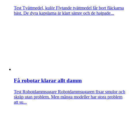
Test Tvättmedel, kulör
Flytande tvättmedel får bort fläckarna
bäst. De dyra kapslarna är klart sämre och de hajpade...
Få robotar klarar allt damm
Test Robotdammsugare
Robotdammsugaren fixar smulor och
skräp utan problem. Men många modeller har stora problem
att su...