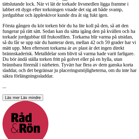
tättslutande lock. När vi lät de torkade livsmedlen ligga framme i
labbet ett dygn efter torkningen visade det sig att både svamp,
jordgubbar och äppleskivor kunde dra åt sig fukt igen.
Första gången du kör torken bör du ha lite koll på den, så att den
fungerar på rätt sätt. Sedan kan du sätta igång den på kvällen och ha
torkade jordgubbar till frukostfilen. Torkarna blir varma på utsidan,
så du får se upp när du hanterar dem, mellan 42 och 59 grader har vi
mätt upp. Men eftersom torkarna är av plast är det ingen direkt
brännskaderisk. Metalldelar som blivit så varma hade varit farligare.
Du bör ändå ställa torken fritt på golvet eller på en hylla, utan
brännbara föremål i närheten. Tyvärr har flera av dem ganska korta
sladdar, och det begränsar ju placeringsmöjligheterna, om du inte har
säkra förlängningssladdar.
...
Läs mer
Läs mindre