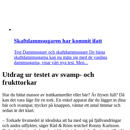
Skaftdammsugaren har kommit ifatt
Test Dammsugare och skaftdammsugare
De bästa
skaftdammsugarna kan nu mäta sig med de vanliga
dammsugarna, visar vårt nya test. Men...
Utdrag ur testet av svamp- och
frukttorkar
Har du hittat massor av trattkantareller eller bär? Är frysen full? Då
kan det vara läge för en tork. En enkel apparat där du lägger in dina
bär och svampar, trycker på knappen, väntar ett antal timmar och
sedan är det klart.
– Torkade livsmedel är idealiska att ha med sig på fjällvandringar
och andra utflykter, säger Råd & Röns testchef Ronny Karlsson.