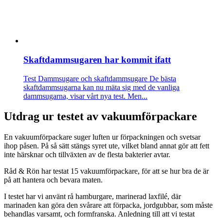
Skaftdammsugaren har kommit ifatt
Test Dammsugare och skaftdammsugare
De bästa
skaftdammsugarna kan nu mäta sig med de vanliga
dammsugarna, visar vårt nya test. Men...
Utdrag ur testet av vakuumförpackare
En vakuumförpackare suger luften ur förpackningen och svetsar
ihop påsen. På så sätt stängs syret ute, vilket bland annat gör att fett
inte härsknar och tillväxten av de flesta bakterier avtar.
Råd & Rön har testat 15 vakuum­förpackare, för att se hur bra de är
på att hantera och bevara maten.
I testet har vi använt rå hamburgare, marinerad laxfilé, där
marinaden kan göra den svårare att förpacka, jordgubbar, som måste
behandlas varsamt, och formfranska. Anledning till att vi testat