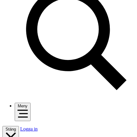
Meny
Logga in
Stäng