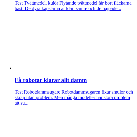
Test Tvättmedel, kulör
Flytande tvättmedel får bort fläckarna
bäst. De dyra kapslarna är klart sämre och de hajpade...
Få robotar klarar allt damm
Test Robotdammsugare
Robotdammsugaren fixar smulor och
skräp utan problem. Men många modeller har stora problem
att su...