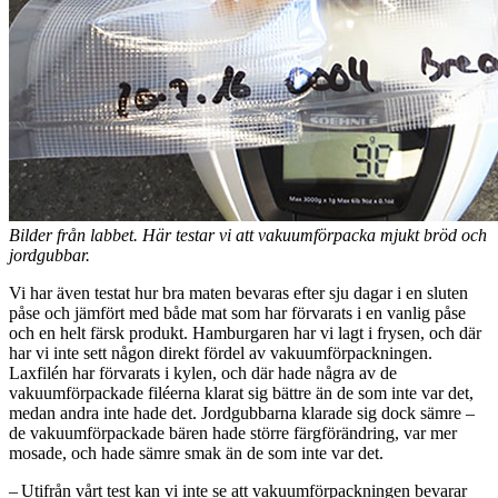
Bilder från labbet. Här testar vi att vakuumförpacka mjukt bröd och
jordgubbar.
Vi har även testat hur bra maten bevaras efter sju dagar i en sluten
påse och jämfört med både mat som har förvarats i en vanlig påse
och en helt färsk produkt. Hamburgaren har vi lagt i frysen, och där
har vi inte sett någon direkt fördel av vakuumförpackningen.
Laxfilén har förvarats i kylen, och där hade några av de
vakuumförpackade filéerna klarat sig bättre än de som inte var det,
medan andra inte hade det. Jordgubbarna klarade sig dock sämre –
de vakuumförpackade bären hade större färgförändring, var mer
mosade, och hade sämre smak än de som inte var det.
– Utifrån vårt test kan vi inte se att vakuumförpackningen bevarar