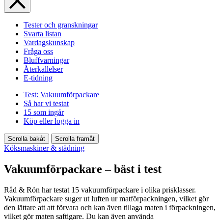
Tester och granskningar
Svarta listan
Vardagskunskap
Fråga oss
Bluffvarningar
Återkallelser
E-tidning
Test: Vakuumförpackare
Så har vi testat
15 som ingår
Köp eller logga in
Scrolla bakåt
Scrolla framåt
Köksmaskiner & städning
Vakuumförpackare – bäst i test
Råd & Rön har testat 15 vakuumförpackare i olika prisklasser.
Vakuumförpackare suger ut luften ur matförpackningen, vilket gör
den lättare att att förvara och kan även tillaga maten i förpackningen,
vilket gör maten saftigare. Du kan även använda