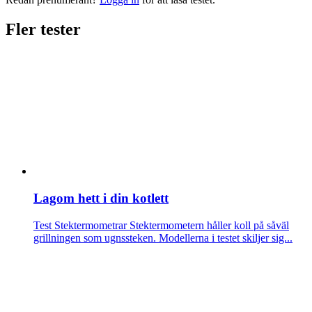
Fler tester
Lagom hett i din kotlett
Test Stektermometrar
Stektermometern håller koll på såväl
grillningen som ugnssteken. Modellerna i testet skiljer sig...