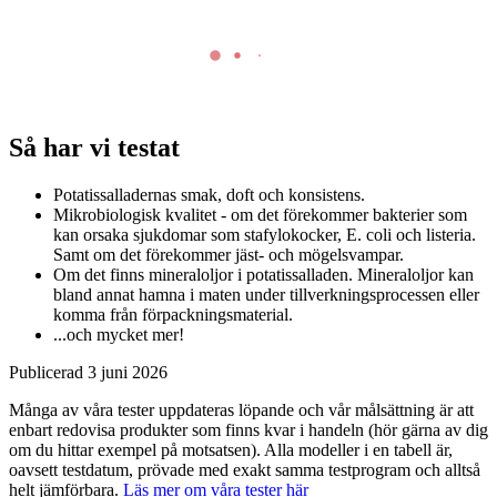
Så har vi testat
Potatissalladernas smak, doft och konsistens.
Mikrobiologisk kvalitet - om det förekommer bakterier som
kan orsaka sjukdomar som stafylokocker, E. coli och listeria.
Samt om det förekommer jäst- och mögelsvampar.
Om det finns mineraloljor i potatissalladen. Mineraloljor kan
bland annat hamna i maten under tillverkningsprocessen eller
komma från förpackningsmaterial.
...och mycket mer!
Publicerad
3 juni 2026
Många av våra tester uppdateras löpande och vår målsättning är att
enbart redovisa produkter som finns kvar i handeln (hör gärna av dig
om du hittar exempel på motsatsen). Alla modeller i en tabell är,
oavsett testdatum, prövade med exakt samma testprogram och alltså
helt jämförbara.
Läs mer om våra tester här