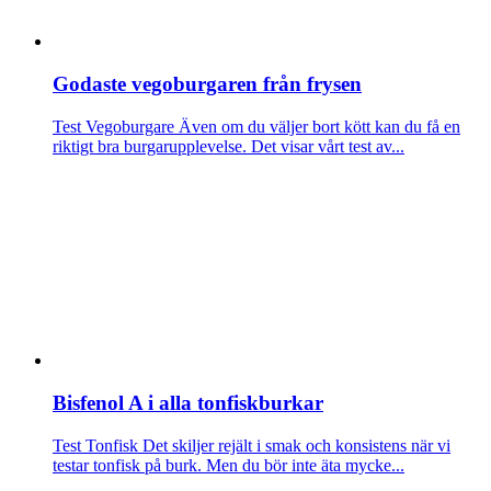
Godaste vegoburgaren från frysen
Test Vegoburgare
Även om du väljer bort kött kan du få en
riktigt bra burgarupplevelse. Det visar vårt test av...
Bisfenol A i alla tonfiskburkar
Test Tonfisk
Det skiljer rejält i smak och konsistens när vi
testar tonfisk på burk. Men du bör inte äta mycke...