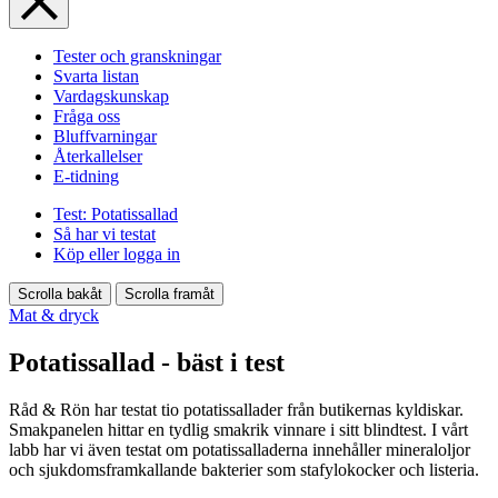
Tester och granskningar
Svarta listan
Vardagskunskap
Fråga oss
Bluffvarningar
Återkallelser
E-tidning
Test: Potatissallad
Så har vi testat
Köp eller logga in
Scrolla bakåt
Scrolla framåt
Mat & dryck
Potatissallad - bäst i test
Råd & Rön har testat tio potatissallader från butikernas kyldiskar.
Smakpanelen hittar en tydlig smakrik vinnare i sitt blindtest. I vårt
labb har vi även testat om potatissalladerna innehåller mineraloljor
och sjukdomsframkallande bakterier som stafylokocker och listeria.