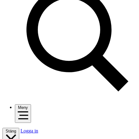
Meny
Logga in
Stäng