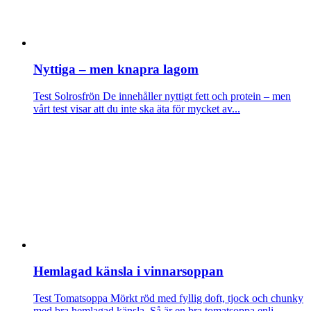
Nyttiga – men knapra lagom
Test Solrosfrön
De innehåller nyttigt fett och protein – men
vårt test visar att du inte ska äta för mycket av...
Hemlagad känsla i vinnarsoppan
Test Tomatsoppa
Mörkt röd med fyllig doft, tjock och chunky
med bra hemlagad känsla. Så är en bra tomatsoppa enli...