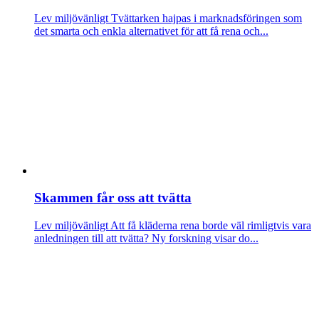
Lev miljövänligt
Tvättarken hajpas i marknadsföringen som
det smarta och enkla alternativet för att få rena och...
Skammen får oss att tvätta
Lev miljövänligt
Att få kläderna rena borde väl rimligtvis vara
anledningen till att tvätta? Ny forskning visar do...