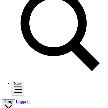
Meny
Logga in
Stäng