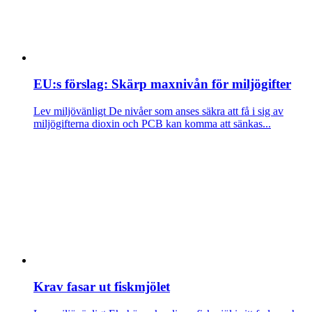
EU:s förslag: Skärp maxnivån för miljögifter
Lev miljövänligt
De nivåer som anses säkra att få i sig av
miljögifterna dioxin och PCB kan komma att sänkas...
Krav fasar ut fiskmjölet