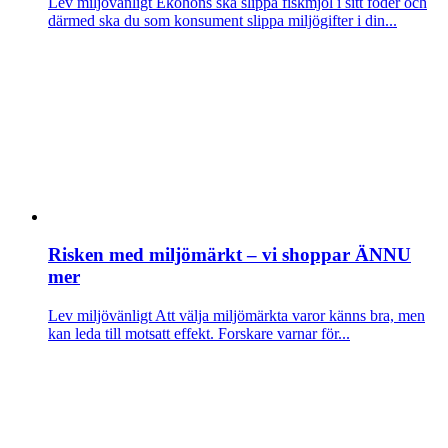
Lev miljövänligt
Ekohöns ska slippa fiskmjöl i sitt foder och
därmed ska du som konsument slippa miljögifter i din...
Risken med miljömärkt – vi shoppar ÄNNU
mer
Lev miljövänligt
Att välja miljömärkta varor känns bra, men
kan leda till motsatt effekt. Forskare varnar för...