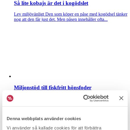
Så lite kobajs är det i kogödslet
Lev miljövänligt
Den som köper en påse med kogödsel tänker
nog att den får just det. Men påsen innehåller ofta...
Miljonstöd till fiskfritt hönsfoder
Lev miljövänligt
Fiskmjöl i hönsfodret gör att Kravägg
innehåller mer miljöföroreningar än konventionella ägg. Nu...
Denna webbplats använder cookies
Vi använder så kallade cookies för att förbättra