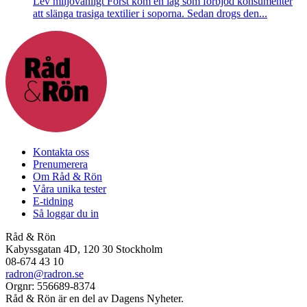
Lev miljövänligt
Först kom en lag som förbjöd konsumenter
att slänga trasiga textilier i soporna. Sedan drogs den...
Kontakta oss
Prenumerera
Om Råd & Rön
Våra unika tester
E-tidning
Så loggar du in
Råd & Rön
Kabyssgatan 4D, 120 30 Stockholm
08-674 43 10
radron@radron.se
Orgnr: 556689-8374
Råd & Rön är en del av Dagens Nyheter.