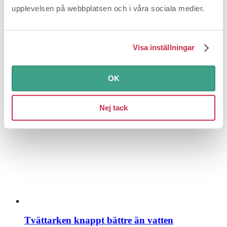
upplevelsen på webbplatsen och i våra sociala medier.
Visa inställningar
Svenska vintertomater inte längre klimatbov
OK
Lev miljövänligt
Biobränslen och spillvärme gör att svenska
växthustomater kan konkurrera med importerade när det...
Nej tack
Tvättarken knappt bättre än vatten