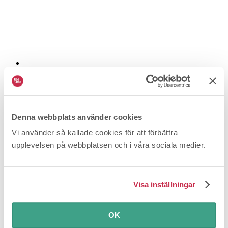
4 livsmedel du inte ska stoppa i mikron
Förbättra vardagen
Vissa livsmedel passar verkligen inte i
mikrougnen . I bästa fall kan du behöva skura rent hela...
Denna webbplats använder cookies
Vi använder så kallade cookies för att förbättra
upplevelsen på webbplatsen och i våra sociala medier.
Visa inställningar
OK