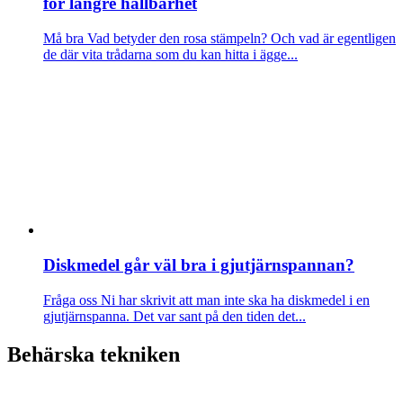
för längre hållbarhet
Må bra
Vad betyder den rosa stämpeln? Och vad är egentligen
de där vita trådarna som du kan hitta i ägge...
Diskmedel går väl bra i gjutjärnspannan?
Fråga oss
Ni har skrivit att man inte ska ha diskmedel i en
gjutjärnspanna. Det var sant på den tiden det...
Behärska tekniken