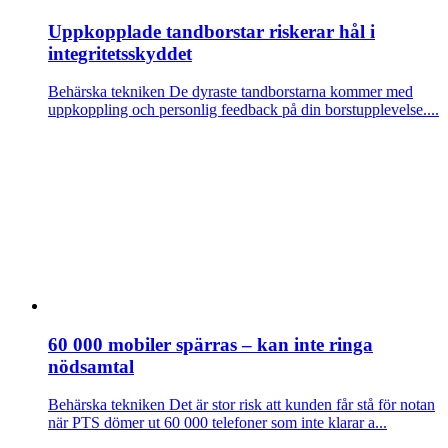
Uppkopplade tandborstar riskerar hål i
integritetsskyddet
Behärska tekniken
De dyraste tandborstarna kommer med
uppkoppling och personlig feedback på din borstupplevelse....
60 000 mobiler spärras – kan inte ringa
nödsamtal
Behärska tekniken
Det är stor risk att kunden får stå för notan
när PTS dömer ut 60 000 telefoner som inte klarar a...