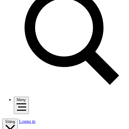
Meny
Logga in
Stäng