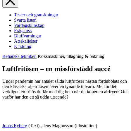
Tester och granskningar
Svarta listan
Vardagskunskap
Fråga oss
Bluffvarningar
Återkallelser
E-tidning
Behärska tekniken
Köksmaskiner, tillagning & bakning
Luftfritösen – en missförstådd succé
Under pandemin har antalet sålda luftfritöser nästan fördubblats och
den klassiska oljefritösen lever en tynande tillvaro. Men är det
verkligen en fritös du får med dig hem när du köper en airfryer? Och
varför har den ett så udda utseende?
Jonas Ryberg
(Text)
,
Jens Magnusson
(Illustration)