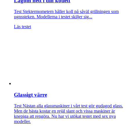
Lagom hett i din kotlett
Test
Stektermometern håller koll på såväl grillningen som
ugnssteken. Modellerna i testet skiljer sig...
Läs testet
Glassigt värre
Test
Nästan alla glassmaskiner i vårt test gör gudagod glass.
Men de bästa kostar en rejäl slant och vissa maskiner är
knepiga att rengöra. Nu har vi utökat testet med sex nya
modeller.