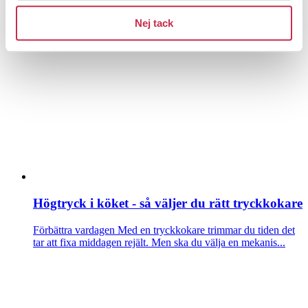
Ankarsrum: Fel på vispen
Nej tack
I vårt test av köksmaskiner fick Ankarsrums modell riktigt
låga betyg för sin (o)förmåga att visp...
Högtryck i köket - så väljer du rätt tryckkokare
Förbättra vardagen
Med en tryckkokare trimmar du tiden det
tar att fixa middagen rejält. Men ska du välja en mekanis...