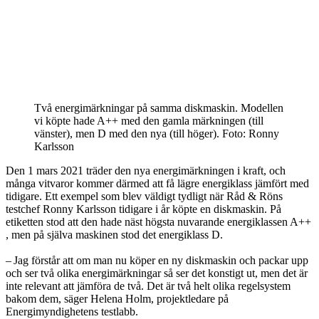
Två energimärkningar på samma diskmaskin. Modellen
vi köpte hade A++ med den gamla märkningen (till
vänster), men D med den nya (till höger). Foto: Ronny
Karlsson
Den 1 mars 2021 träder den nya energimärkningen i kraft, och
många vitvaror kommer därmed att få lägre energiklass jämfört med
tidigare. Ett exempel som blev väldigt tydligt när Råd & Röns
testchef Ronny Karlsson tidigare i år köpte en diskmaskin. På
etiketten stod att den hade näst högsta nuvarande energiklassen A++
, men på själva maskinen stod det energiklass D.
– Jag förstår att om man nu köper en ny ­diskmaskin och packar upp
och ser två olika energimärkningar så ser det konstigt ut, men det är
inte relevant att jämföra de två. Det är två helt olika regelsystem
bakom dem, säger Helena Holm, ­projektledare på
Energimyndighetens testlabb.