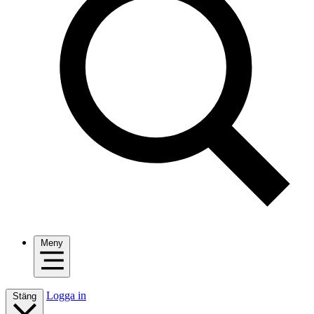
Meny
Logga in
Stäng