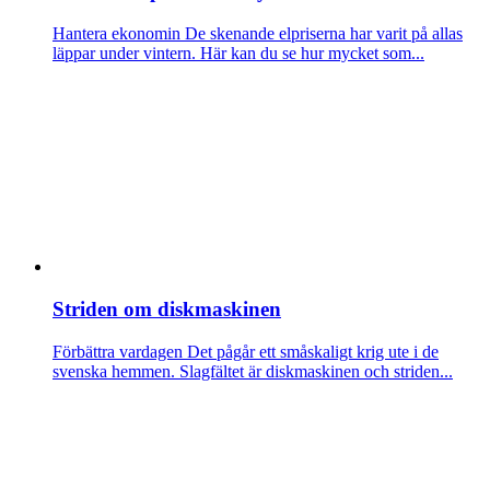
Hantera ekonomin
De skenande elpriserna har varit på allas
läppar under vintern. Här kan du se hur mycket som...
Striden om diskmaskinen
Förbättra vardagen
Det pågår ett småskaligt krig ute i de
svenska hemmen. Slagfältet är diskmaskinen och striden...