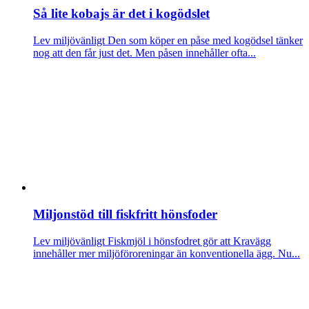
Så lite kobajs är det i kogödslet
Lev miljövänligt
Den som köper en påse med kogödsel tänker
nog att den får just det. Men påsen innehåller ofta...
Miljonstöd till fiskfritt hönsfoder
Lev miljövänligt
Fiskmjöl i hönsfodret gör att Kravägg
innehåller mer miljöföroreningar än konventionella ägg. Nu...