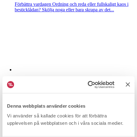
Förbättra vardagen
Ordning och reda eller fullskaligt kaos i
besticklådan? Skölja noga eller bara skrapa av det...
Tvister: Gamla diskmaskinen kostade 12000 att
laga
Dina rättigheter
Tomas gick i taket när Miele tog över 12000
kronor för reparationen av hans fem år gamla...
Denna webbplats använder cookies
Vi använder så kallade cookies för att förbättra
upplevelsen på webbplatsen och i våra sociala medier.