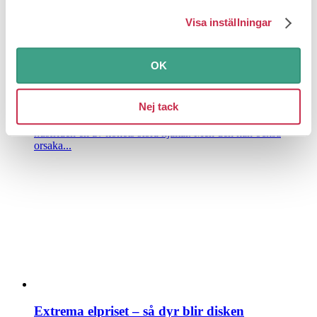
Visa inställningar
OK
10 smarta tips: Så maxar du diskmaskinen
Nej tack
Förbättra vardagen
Diskmaskinen är som bevarare av
husfriden en av kökets stora hjältar. Men den kan också
orsaka...
Extrema elpriset – så dyr blir disken