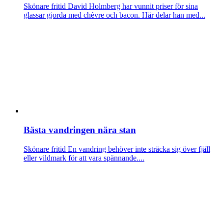
Skönare fritid
David Holmberg har vunnit priser för sina
glassar gjorda med chèvre och bacon. Här delar han med...
Bästa vandringen nära stan
Skönare fritid
En vandring behöver inte sträcka sig över fjäll
eller vildmark för att vara spännande....