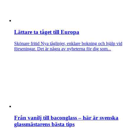
Lättare ta tåget till Europa
Skönare fritid
Nya tåglinjer, enklare bokning och hjälp vid
förseningar. Det är några av nyheterna för dig som...
Från vanilj till baconglass – här är svenska
glassmästarens bästa tips