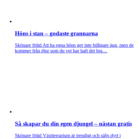
Höns i stan – godaste grannarna
Skönare fritid
Att ha egna höns ger inte billigare ägg, men de
kommer från djur som du vet har haft det bra....
Så skapar du din egen djungel – nästan gratis
Skönare fritid
Växtterrarium är trendigt och säljs dyrt i