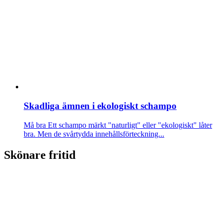
Skadliga ämnen i ekologiskt schampo
Må bra
Ett schampo märkt "naturligt" eller "ekologiskt" låter
bra. Men de svårtydda innehållsförteckning...
Skönare fritid