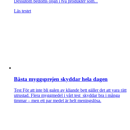
Dessutom bedöms oljan i två produkter som...
Läs testet
Bästa myggsprejen skyddar hela dagen
Test
För att inte bli galen av kliande bett gäller det att vara rätt
utrustad. Flera myggmedel i vårt test skyddar bra i många
timmar – men ett par medel är helt meningslösa.