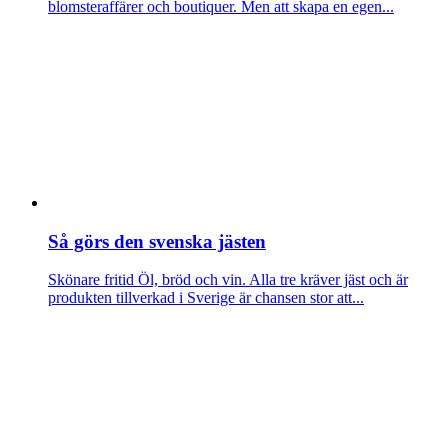
blomsteraffärer och boutiquer. Men att skapa en egen...
Så görs den svenska jästen
Skönare fritid
Öl, bröd och vin. Alla tre kräver jäst och är
produkten tillverkad i Sverige är chansen stor att...