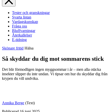
Tester och granskningar
Svarta listan
Vardagskunskap
Fråga oss
Bluffvarningar
Återkallelser
E-tidning
Skönare fritid
Hälsa
Så skyddar du dig mot sommarens stick
Det blir förmodligen ingen myggsommar i år – men alla otäcka
insekter slipper du inte undan. Vi tipsar om hur du skyddar dig från
krypen du vill undvika.
Annika Berge
(Text)
Publicerad
16 juni 2025