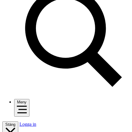
Meny
Logga in
Stäng