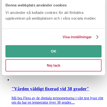
Denna webbplats använder cookies
Vi använder så kallade cookies för att förbättra
upplevelsen på webbplatsen och i våra sociala medier.
Många fastnar i abonnemang av kosttillskott
Dina rättigheter
Hälsokost är det sjunde vanligaste problemet
som konsumenter kontaktat Konsumentverket om i år oc...
Visa inställningar
OK
Nej tack
"Vården väldigt fixerad vid 38 grader"
Må bra
Flera av de digitala termometrarna i vårt test lyser rött
om du har en temperatur över 38 grader....