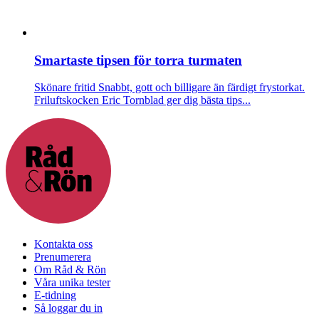
Smartaste tipsen för torra turmaten
Skönare fritid
Snabbt, gott och billigare än färdigt frystorkat.
Friluftskocken Eric Tornblad ger dig bästa tips...
Kontakta oss
Prenumerera
Om Råd & Rön
Våra unika tester
E-tidning
Så loggar du in