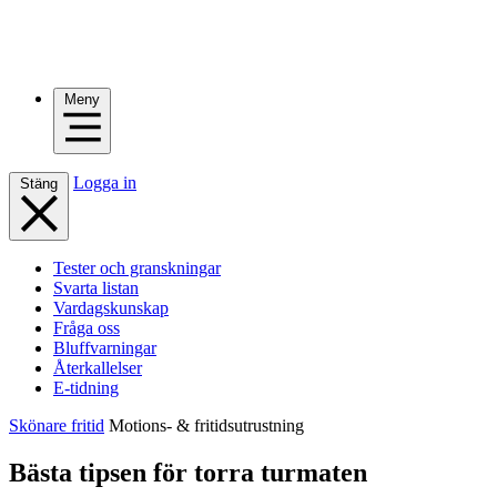
Meny
Logga in
Stäng
Tester och granskningar
Svarta listan
Vardagskunskap
Fråga oss
Bluffvarningar
Återkallelser
E-tidning
Skönare fritid
Motions- & fritidsutrustning
Bästa tipsen för torra turmaten