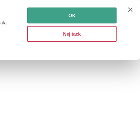
OK
iala
Nej tack