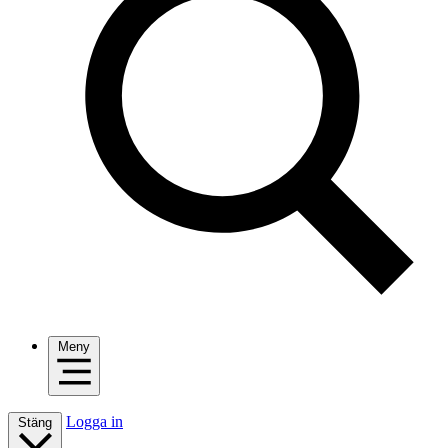
Meny
Logga in
Stäng