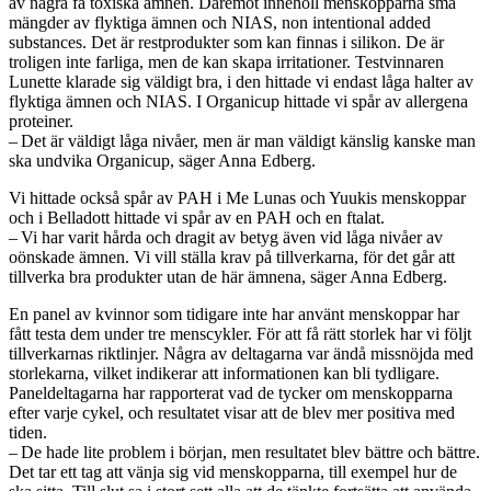
av några få toxiska ämnen. Däremot innehöll menskopparna små
mängder av flyktiga ämnen och NIAS, non intentional added
substances. Det är restprodukter som kan finnas i silikon. De är
troligen inte farliga, men de kan skapa irritationer. Testvinnaren
Lunette klarade sig väldigt bra, i den hittade vi endast låga halter av
flyktiga ämnen och NIAS. I Organicup hittade vi spår av allergena
proteiner.
– Det är väldigt låga nivåer, men är man väldigt känslig kanske man
ska undvika Organicup, säger Anna Edberg.
Vi hittade också spår av PAH i Me Lunas och Yuukis menskoppar
och i Belladott hittade vi spår av en PAH och en ftalat.
– Vi har varit hårda och dragit av betyg även vid låga nivåer av
oönskade ämnen. Vi vill ställa krav på tillverkarna, för det går att
tillverka bra produkter utan de här ämnena, säger Anna Edberg.
En panel av kvinnor som tidigare inte har använt menskoppar har
fått testa dem under tre menscykler. För att få rätt storlek har vi följt
tillverkarnas riktlinjer. Några av deltagarna var ändå missnöjda med
storlekarna, vilket indikerar att informationen kan bli tydligare.
Paneldeltagarna har rapporterat vad de tycker om menskopparna
efter varje cykel, och resultatet visar att de blev mer positiva med
tiden.
– De hade lite problem i början, men resultatet blev bättre och bättre.
Det tar ett tag att vänja sig vid menskopparna, till exempel hur de