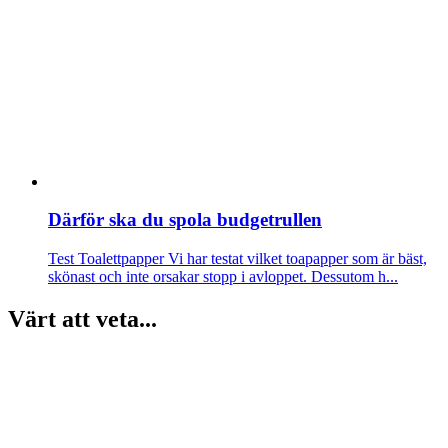
Därför ska du spola budgetrullen
Test Toalettpapper
Vi har testat vilket toapapper som är bäst,
skönast och inte orsakar stopp i avloppet. Dessutom h...
Värt att veta...