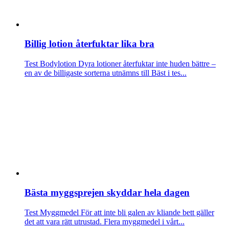
Billig lotion återfuktar lika bra
Test Bodylotion
Dyra lotioner återfuktar inte huden bättre –
en av de billigaste sorterna utnämns till Bäst i tes...
Bästa myggsprejen skyddar hela dagen
Test Myggmedel
För att inte bli galen av kliande bett gäller
det att vara rätt utrustad. Flera myggmedel i vårt...