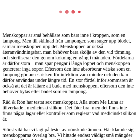
Menskoppar är små behållare som bärs inne i kroppen, som en
tampong. Men till skillnad från tamponger, som suger upp blodet,
samlar menskoppen upp det. Menskoppen är också
återanvändningsbar, man behöver bara skölja av den vid tömning
och steriliserar den genom kokning en gång i månaden. Fördelarna
är därför stora – man spar pengar i långa loppet och menskoppen
genererar inga sopor. Eftersom den inte absorberar vätska som en
tampong gör anses risken för infektion vara mindre och den kan
därför användas under längre tid. En stor fördel inför sommaren är
också att det är lättare att bada med menskoppen, eftersom den inte
behöver bytas efter badet som en tampong.
Råd & Rön har testat sex menskoppar. Alla utom Me Luna är
tillverkade i medicinskt silikon. Det låter bra, men det finns inte
finns några lagar eller kontroller som reglerar vad medicinskt silikon
är.
Störst vikt har vi lagt på testet av oönskade ämnen. Här klarade sig
menskopparna överlag bra. Vi hittade endast väldigt små mängder