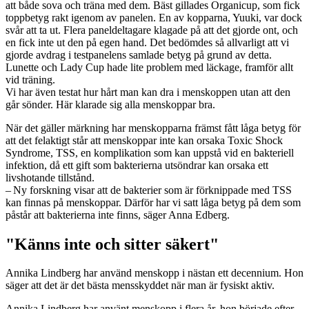
att både sova och träna med dem. Bäst gillades Organicup, som fick
toppbetyg rakt igenom av panelen. En av kopparna, Yuuki, var dock
svår att ta ut. Flera paneldel­tagare klagade på att det gjorde ont, och
en fick inte ut den på egen hand. Det ­bedömdes så allvarligt att vi
gjorde avdrag i testpanelens samlade betyg på grund av detta.
Lunette och Lady Cup hade lite problem med läckage, framför allt
vid träning.
Vi har även testat hur hårt man kan dra i menskoppen utan att den
går sönder. Här klarade sig alla menskoppar bra.
När det gäller märkning har menskopparna främst fått låga betyg för
att det felaktigt står att menskoppar inte kan orsaka Toxic Shock
Syndrome, TSS, en komplikation som kan uppstå vid en bakteriell
infektion, då ett gift som bakterierna utsöndrar kan orsaka ett
livshotande tillstånd.
– Ny forskning visar att de bakterier som är förknippade med TSS
kan finnas på menskoppar. Därför har vi satt låga betyg på dem som
påstår att bakterierna inte finns, säger Anna Edberg.
"Känns inte och sitter säkert"
Annika Lindberg har använd menskopp i nästan ett decennium. Hon
säger att det är det bästa mensskyddet när man är fysiskt aktiv.
Annika Lindberg har använt menskopp i flera år, hon började efter