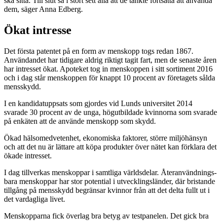
ska sitta. Till slut sa i stort sett alla att de tänkte fortsätta att använda
dem, säger Anna Edberg.
Ökat intresse
Det första patentet på en form av menskopp togs redan 1867.
Användandet har tidigare aldrig riktigt tagit fart, men de senaste åren
har intresset ökat. Apoteket tog in menskoppen i sitt sortiment 2016
och i dag står menskoppen för knappt 10 procent av företagets sålda
mensskydd.
I en kandidatuppsats som gjordes vid Lunds universitet 2014
svarade 30 procent av de unga, högutbildade kvinnorna som svarade
på enkäten att de använde menskopp som skydd.
Ökad hälsomedvetenhet, ekonomiska faktorer, större miljö­hänsyn
och att det nu är lättare att köpa produkter över nätet kan förklara det
ökade intresset.
I dag tillverkas menskoppar i samtliga världsdelar. Återanvändnings­
bara menskoppar har stor potential i utvecklingsländer, där bristande
tillgång på mensskydd begränsar ­kvinnor från att det delta fullt ut i
det vardagliga livet.
Menskopparna fick överlag bra betyg av test­panelen. Det gick bra