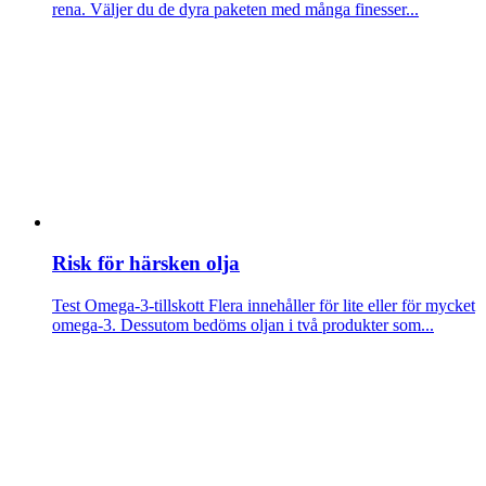
rena. Väljer du de dyra paketen med många finesser...
Risk för härsken olja
Test Omega-3-tillskott
Flera innehåller för lite eller för mycket
omega-3. Dessutom bedöms oljan i två produkter som...