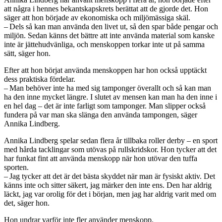
att några i hennes bekantskapskrets berättat att de gjorde det. Hon
säger att hon började av ekonomiska och miljömässiga skäl.
– Dels så kan man använda den livet ut, så den spar både pengar och
miljön. Sedan känns det bättre att inte använda material som kanske
inte är jättehudvänliga, och menskoppen torkar inte ut på samma
sätt, säger hon.
Efter att hon börjat använda menskoppen har hon också upptäckt
dess praktiska fördelar.
– Man behöver inte ha med sig tamponger överallt och så kan man
ha den inne mycket längre. I slutet av mensen kan man ha den inne i
en hel dag – det är inte farligt som tamponger. Man slipper också
fundera på var man ska slänga den använda tampongen, säger
Annika Lindberg.
Annika Lindberg spelar sedan flera år tillbaka roller derby – en sport
med hårda tacklingar som utövas på rullskridskor. Hon tycker att det
har funkat fint att använda menskopp när hon utövar den tuffa
sporten.
– Jag tycker att det är det bästa skyddet när man är fysiskt aktiv. Det
känns inte och sitter säkert, jag märker den inte ens. Den har aldrig
läckt, jag var orolig för det i början, men jag har aldrig varit med om
det, säger hon.
Hon undrar varför inte fler använder menskopp.