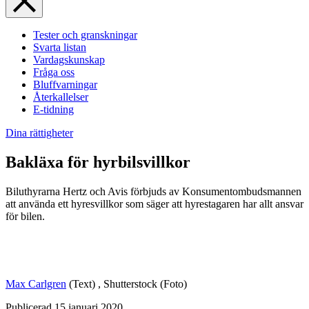
Tester och granskningar
Svarta listan
Vardagskunskap
Fråga oss
Bluffvarningar
Återkallelser
E-tidning
Dina rättigheter
Bakläxa för hyrbilsvillkor
Biluthyrarna Hertz och Avis förbjuds av Konsumentombudsmannen
att använda ett hyresvillkor som säger att hyrestagaren har allt ansvar
för bilen.
Max Carlgren
(Text)
,
Shutterstock
(Foto)
Publicerad
15 januari 2020