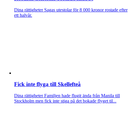
Dina rättigheter
Sagas utestolar för 8 000 kronor rostade efter
ett halvår.
Fick inte flyga till Skellefteå
Dina rättigheter
Familjen hade flugit ända från Manila till
Stockholm men fick inte stiga på det bokade flyget til...