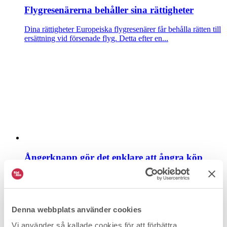
Flygresenärerna behåller sina rättigheter
Dina rättigheter
Europeiska flygresenärer får behålla rätten till
ersättning vid försenade flyg. Detta efter en...
Ångerknapp gör det enklare att ångra köp
Dina rättigheter
Nu ska det bli lättare att ångra köp på nätet.
Enligt en ny lag måste alla ha butiker ha en...
Denna webbplats använder cookies
Vi använder så kallade cookies för att förbättra