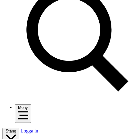
Meny
Logga in
Stäng