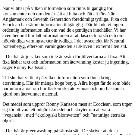
När vi tittar på vilken information som finns tillgänglig för
konsumenter och om den är lätt att hitta och lätt att förstå är
Änglamark och Seventh Generation föredömligt tydliga. Fixa och
Ecoclean har sämre information tillgänglig. Där hittade vi ingen
ordentlig information alls om vad de egentligen innehåller. Vi har
även bedömt hur lätt informationen är att läsa och förstå och om
nödvändiga varningstexter är tydliga. I det avseendet får Neutral
bottenbetyg, eftersom varningstexten är skriven i extremt liten stil.
– Det här är ju saker som inte är svåra för tillverkarna att fixa. Att
fixa läsbar text och information om återvinning kostar ju ingenting,
säger Ronny Karlsson.
Till slut har vi tittat på vilken information som finns kring
återvinning. Här får många höga betyg. Allra högst får de som både
har information om hur flaskan ska återvinnas och om flaskan är
gjord om återvunnet material.
Det medel som upprör Ronny Karlsson mest är Ecoclean, som utger
sig för att vara ett miljödiskmedel och skryter om att vara
”veganskt”, med ”ekologiskt blomvatten” och ”naturliga eteriska
oljor”.
– Det här är greenwashing på sämsta sätt. De skriver att de är