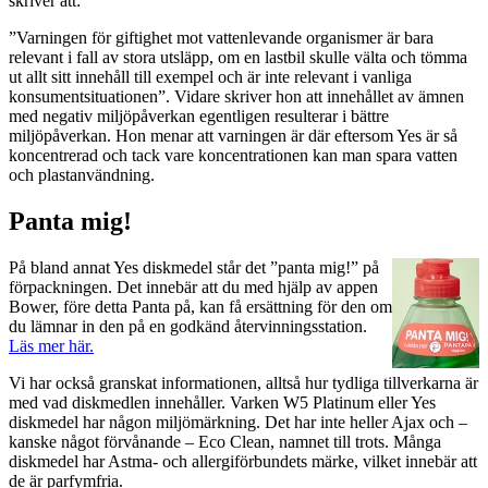
skriver att:
”Varningen för giftighet mot vattenlevande organismer är bara
relevant i fall av stora utsläpp, om en lastbil skulle välta och tömma
ut allt sitt innehåll till exempel och är inte relevant i vanliga
konsumentsituationen”. Vidare skriver hon att innehållet av ämnen
med negativ miljöpåverkan egentligen resulterar i bättre
miljöpåverkan. Hon menar att varningen är där eftersom Yes är så
koncentrerad och tack vare koncentrationen kan man spara vatten
och plastanvändning.
Panta mig!
P
å bland annat Yes diskmedel står det ”panta mig!” på
förpackningen. Det innebär att du med hjälp av appen
Bower, före detta Panta på, kan få ersättning för den om
du lämnar in den på en godkänd återvinningsstation.
Läs mer här.
Vi har också granskat informationen, alltså hur tydliga tillverkarna är
med vad diskmedlen innehåller. Varken W5 Platinum eller Yes
diskmedel har någon miljömärkning. Det har inte heller Ajax och –
kanske något förvånande – Eco Clean, namnet till trots. Många
diskmedel har Astma- och allergiförbundets märke, vilket innebär att
de är parfymfria.