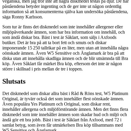
veganska, men jag tror inte att några diskmedel testas på djur. De här
påståendena betyder ingenting och de ger inte ut någon ordentlig
information så att konsumenterna själva kan undersöka påståendena,
säga Ronny Karlsson.
Som tur är finns det diskmedel som inte innehåller allergener eller
miljöpåverkande ämnen, som har bra information om innehåll, och
som ändå diskar bra. Bäst i test är Såklart, som säljs i Axfoods
butiker. Det är bra på att ta bort fett och smuts och diskar
imponerande 15 250 tallrikar på en liter, men utan att innehålla några
oönskade ämnen. Även W5 Sensitive och Änglamark är bra på att
diska utan att innehålla skadliga ämnen och de blir utnämnda till Bra
köp. Även Såklart får märket Bra köp, eftersom det inte är någon
större i skillnad i pris mellan de tre i toppen.
Slutsats
Det diskmedel som diskar allra bäst i Råd & Röns test, W5 Platinum
Original, är tyvärr också det som innehåller flest oönskade ämnen.
Även populära Yes Platinum och Original, som diskar rent,
innehåller allergena och miljöförstörande ämnen. Men det finns flera
diskmedel som inte innehåller ämnen som skadar hud och miljö och
ändå gör ett bra jobb. Bäst i test är Såklart från Axfood, med 72 i
samlat betyg, som även får utmärkelsen Bra köp tillsammans med
W5 Sensitive och Änglamark.