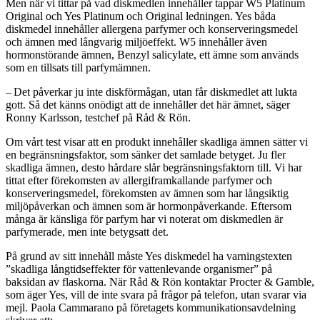
Men när vi tittar på vad diskmedlen innehåller tappar W5 Platinum
Original och Yes Platinum och Original ledningen. Yes båda
diskmedel innehåller allergena parfymer och konserveringsmedel
och ämnen med långvarig miljöeffekt. W5 innehåller även
hormonstörande ämnen, Benzyl salicylate, ett ämne som används
som en tillsats till parfymämnen.
– Det påverkar ju inte diskförmågan, utan får diskmedlet att lukta
gott. Så det känns onödigt att de innehåller det här ämnet, säger
Ronny Karlsson, testchef på Råd & Rön.
Om vårt test visar att en produkt innehåller skadliga ämnen sätter vi
en begränsningsfaktor, som sänker det samlade betyget. Ju fler
skadliga ämnen, desto hårdare slår begränsningsfaktorn till. Vi har
tittat efter förekomsten av allergiframkallande parfymer och
konserveringsmedel, förekomsten av ämnen som har långsiktig
miljöpåverkan och ämnen som är hormonpåverkande. Eftersom
många är känsliga för parfym har vi noterat om diskmedlen är
parfymerade, men inte betygsatt det.
På grund av sitt innehåll måste Yes diskmedel ha varningstexten
”skadliga långtidseffekter för vattenlevande organismer” på
baksidan av flaskorna. När Råd & Rön kontaktar Procter & Gamble,
som äger Yes, vill de inte svara på frågor på telefon, utan svarar via
mejl. Paola Cammarano på företagets kommunikationsavdelning