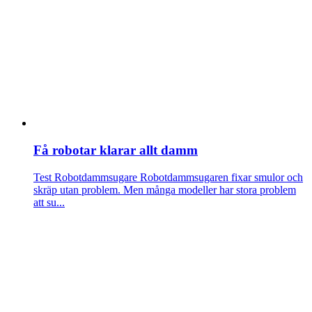
Få robotar klarar allt damm
Test Robotdammsugare
Robotdammsugaren fixar smulor och
skräp utan problem. Men många modeller har stora problem
att su...