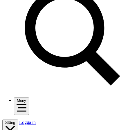
Meny
Logga in
Stäng