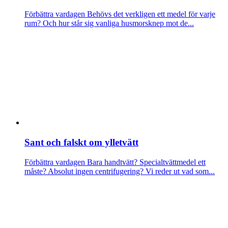
Förbättra vardagen
Behövs det verkligen ett medel för varje
rum? Och hur står sig vanliga husmorsknep mot de...
Sant och falskt om ylletvätt
Förbättra vardagen
Bara handtvätt? Specialtvättmedel ett
måste? Absolut ingen centrifugering? Vi reder ut vad som...