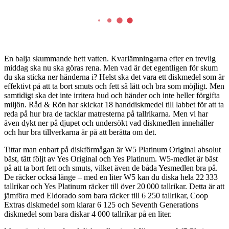
En balja skummande hett vatten. Kvarlämningarna efter en trevlig
middag ska nu ska göras rena. Men vad är det egentligen för skum
du ska sticka ner händerna i? Helst ska det vara ett diskmedel som är
effektivt på att ta bort smuts och fett så lätt och bra som möjligt. Men
samtidigt ska det inte irritera hud och händer och inte heller förgifta
miljön. Råd & Rön har skickat 18 handdiskmedel till labbet för att ta
reda på hur bra de tacklar matresterna på tallrikarna. Men vi har
även dykt ner på djupet och undersökt vad diskmedlen innehåller
och hur bra tillverkarna är på att berätta om det.
Tittar man enbart på diskförmågan är W5 Platinum Original absolut
bäst, tätt följt av Yes Original och Yes Platinum. W5-medlet är bäst
på att ta bort fett och smuts, vilket även de båda Yesmedlen bra på.
De räcker också länge – med en liter W5 kan du diska hela 22 333
tallrikar och Yes Platinum räcker till över 20 000 tallrikar. Detta är att
jämföra med Eldorado som bara räcker till 6 250 tallrikar, Coop
Extras diskmedel som klarar 6 125 och Seventh Generations
diskmedel som bara diskar 4 000 tallrikar på en liter.