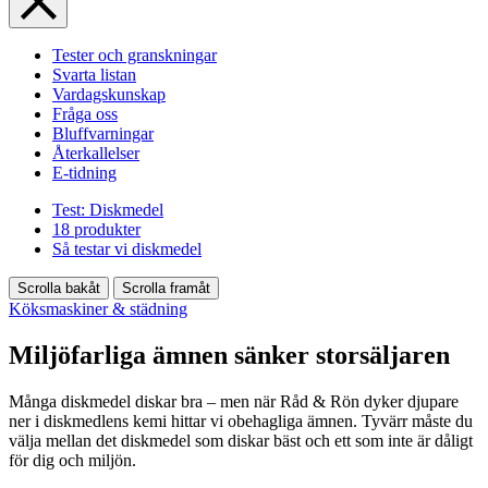
Tester och granskningar
Svarta listan
Vardagskunskap
Fråga oss
Bluffvarningar
Återkallelser
E-tidning
Test: Diskmedel
18 produkter
Så testar vi diskmedel
Scrolla bakåt
Scrolla framåt
Köksmaskiner & städning
Miljöfarliga ämnen sänker storsäljaren
Många diskmedel diskar bra – men när Råd & Rön dyker djupare
ner i diskmedlens kemi hittar vi obehagliga ämnen. Tyvärr måste du
välja mellan det diskmedel som diskar bäst och ett som inte är dåligt
för dig och miljön.